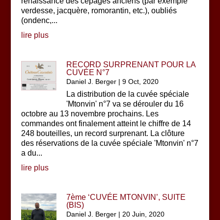
renaissance des cépages anciens (par exemple
verdesse, jacquère, romorantin, etc.), oubliés
(ondenc,...
lire plus
RECORD SURPRENANT POUR LA
CUVÉE N°7
Daniel J. Berger
|
9 Oct, 2020
La distribution de la cuvée spéciale
'Mtonvin' n°7 va se dérouler du 16
octobre au 13 novembre prochains. Les
commandes ont finalement atteint le chiffre de 14
248 bouteilles, un record surprenant. La clôture
des réservations de la cuvée spéciale 'Mtonvin' n°7
a du...
lire plus
7ème ‘CUVÉE MTONVIN’, SUITE
(BIS)
Daniel J. Berger
|
20 Juin, 2020