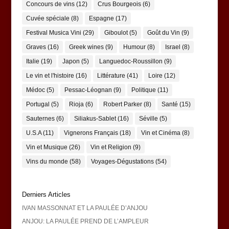
Concours de vins
(12)
Crus Bourgeois
(6)
Cuvée spéciale
(8)
Espagne
(17)
Festival Musica Vini
(29)
Giboulot
(5)
Goût du Vin
(9)
Graves
(16)
Greek wines
(9)
Humour
(8)
Israel
(8)
Italie
(19)
Japon
(5)
Languedoc-Roussillon
(9)
Le vin et l'histoire
(16)
Littérature
(41)
Loire
(12)
Médoc
(5)
Pessac-Léognan
(9)
Politique
(11)
Portugal
(5)
Rioja
(6)
Robert Parker
(8)
Santé
(15)
Sauternes
(6)
Siliakus-Sablet
(16)
Séville
(5)
U.S.A
(11)
Vignerons Français
(18)
Vin et Cinéma
(8)
Vin et Musique
(26)
Vin et Religion
(9)
Vins du monde
(58)
Voyages-Dégustations
(54)
Derniers Articles
IVAN MASSONNAT ET LA PAULÉE D’ANJOU
ANJOU: LA PAULÉE PREND DE L’AMPLEUR