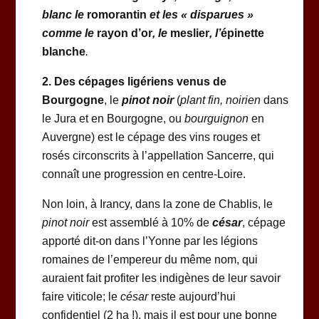
blanc le
romorantin
et
les « disparues »
comme le
rayon d’or
, le
meslier
, l’
épinette
blanche
.
2. Des cépages ligériens venus de
Bourgogne
, le
pinot noir
(
plant fin, noirien
dans
le Jura et en Bourgogne, ou
bourguignon
en
Auvergne) est le cépage des vins rouges et
rosés circonscrits à l’appellation Sancerre, qui
connaît une progression en centre-Loire.
Non loin, à Irancy, dans la zone de Chablis, le
pinot noir
est assemblé à 10% de
césar
, cépage
apporté dit-on dans l’Yonne par les légions
romaines de l’empereur du même nom, qui
auraient fait profiter les indigènes de leur savoir
faire viticole; le
césar
reste aujourd’hui
confidentiel (2 ha !), mais il est pour une bonne