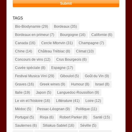
TAGS
Bio-Biodynamie
(29)
Bordeaux
(35)
Bordeaux en primeur
(7)
Bourgogne
(16)
Californie
(6)
Canada
(16)
Cercle Mtonvin
(31)
Champagne
(7)
Chine
(14)
Château Trébiac
(8)
Climat
(10)
Concours de vins
(12)
Crus Bourgeois
(6)
Cuvée spéciale
(8)
Espagne
(17)
Festival Musica Vini
(29)
Giboulot
(5)
Goût du Vin
(9)
Graves
(16)
Greek wines
(9)
Humour
(8)
Israel
(8)
Italie
(19)
Japon
(5)
Languedoc-Roussillon
(9)
Le vin et l'histoire
(16)
Littérature
(41)
Loire
(12)
Médoc
(5)
Pessac-Léognan
(9)
Politique
(11)
Portugal
(5)
Rioja
(6)
Robert Parker
(8)
Santé
(15)
Sauternes
(6)
Siliakus-Sablet
(16)
Séville
(5)