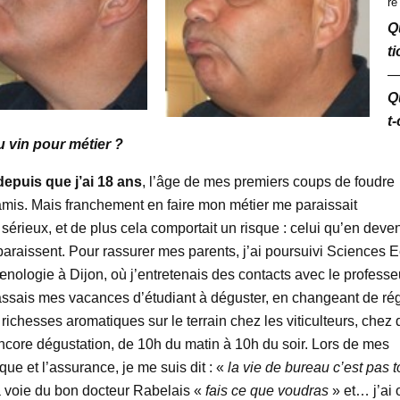
re
Q
ti
Q
t-
u vin pour métier ?
epuis que j’ai 18 ans
, l’âge de mes premiers coups de foudre
 amis. Mais franchement en faire mon métier me paraissait
érieux, et de plus cela comportait un risque : celui qu’en deve
sparaissent. Pour rassurer mes parents, j’ai poursuivi Sciences E
œnologie à Dijon, où j’entretenais des contacts avec le professe
passais mes vacances d’étudiant à déguster, en changeant de ré
richesses aromatiques sur le terrain chez les viticulteurs, chez 
encore dégustation, de 10h du matin à 10h du soir. Lors de mes
ue et l’assurance, je me suis dit : «
la vie de bureau c’est pas t
a voie du bon docteur Rabelais «
fais ce que voudras
» et… j’ai 