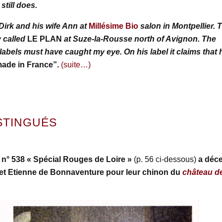
till does.
Dirk and his wife Ann at
Millésime Bio
salon in Montpellier. 
 called
LE PLAN
at Suze-la-Rousse north of Avignon. The
labels must have caught my eye. On his label it claims that 
ade in France”.
(suite…)
STINGUÉS
n° 538 « Spécial Rouges de Loire »
(p. 56 ci-dessous)
a déc
et Etienne de Bonnaventure pour leur chinon du
château d