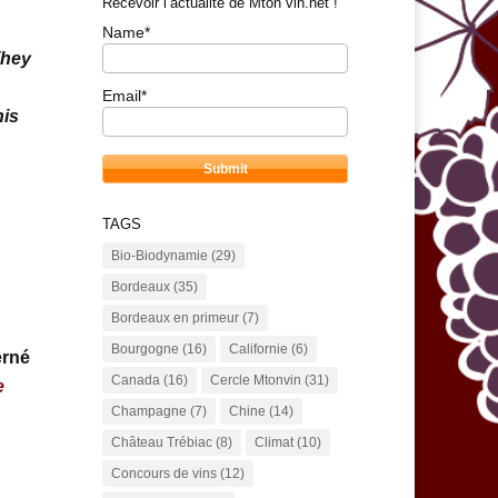
Recevoir l’actualité de Mton vin.net !
Name*
They
Email*
his
TAGS
Bio-Biodynamie
(29)
Bordeaux
(35)
Bordeaux en primeur
(7)
Bourgogne
(16)
Californie
(6)
erné
Canada
(16)
Cercle Mtonvin
(31)
e
Champagne
(7)
Chine
(14)
Château Trébiac
(8)
Climat
(10)
Concours de vins
(12)