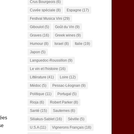
Crus Bourgeois
(6)
Cuvée spéciale
(8)
Espagne
(17)
Festival Musica Vini
(29)
Giboulot
(5)
Goût du Vin
(9)
Graves
(16)
Greek wines
(9)
Humour
(8)
Israel
(8)
Italie
(19)
Japon
(5)
Languedoc-Roussillon
(9)
Le vin et l'histoire
(16)
Littérature
(41)
Loire
(12)
Médoc
(5)
Pessac-Léognan
(9)
Politique
(11)
Portugal
(5)
Rioja
(6)
Robert Parker
(8)
Santé
(15)
Sauternes
(6)
nées
Siliakus-Sablet
(16)
Séville
(5)
se
U.S.A
(11)
Vignerons Français
(18)