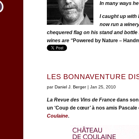
In many ways he s
I caught up with 
now run a winery
chequered flag on his stand and bottle 
wines are “
Powered by Nature – Handm
LES BONNAVENTURE DI
par
Daniel J. Berger
|
Jan 25, 2010
La Revue des Vins de France
dans son 
un ‘Coup de cœur’ à nos amis Pascale 
Coulaine
.