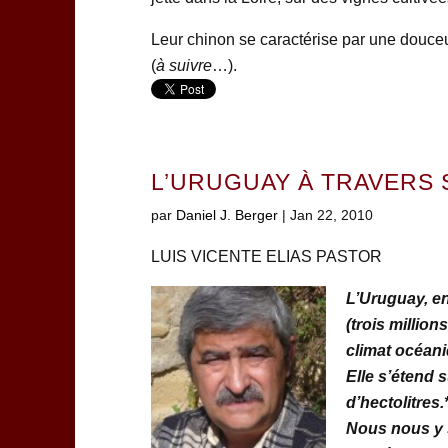
Leur chinon se caractérise par une douce
(
à suivre
…).
L’URUGUAY À TRAVERS 
par
Daniel J. Berger
|
Jan 22, 2010
LUIS VICENTE ELIAS PASTOR
L’Uruguay, en
(trois million
climat océan
Elle s’étend 
d’hectolitres.
Nous nous y 