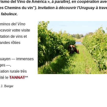
rismo del Vino de América »
, à paraître), en coopération ave
es Chemins du vin”
). Invitation à découvrir l’Uruguay à trav
 fabuleux.
minos del Vino
cevoir votre visite
ation de vins et
iandes rôties
uguayen — immenses
ages —,
tion rurale très
ité le
TANNAT
**
 J. Berger