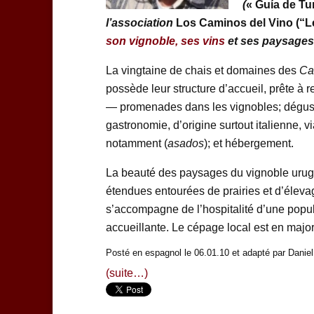
(
« Guía de Tu
l’association
Los Caminos del Vino (“L
son vignoble, ses vins
et ses paysages
La vingtaine de chais et domaines des
Ca
possède leur structure d’accueil, prête à re
— promenades dans les vignobles; dégust
gastronomie, d’origine surtout italienne, v
notamment (
asados
); et hébergement.
La beauté des paysages du vignoble ur
étendues entourées de prairies et d’élev
s’accompagne de l’hospitalité d’une popula
accueillante. Le cépage local est en major
Posté en espagnol le 06.01.10 et adapté par Daniel
(suite…)