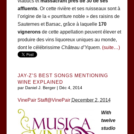
viaducs et
massacrant près de 30 de ses
affluents
. Or cette rivière et ses ruisseaux sont à
l’origine de la « pourriture noble » des raisins de
Sauternes et Barsac, grâce à laquelle
170
vignerons
de cette appellation peuvent élever et
produire des vins liquoreux uniques au monde,
dont le célébrissime
Château d’Yquem
.
(suite…)
JAY-Z’S BEST SONGS MENTIONING
WINE EXPLAINED
par
Daniel J. Berger
|
Déc 4, 2014
VinePair Staff
@VinePair
December 2, 2014
With
twelve
studio