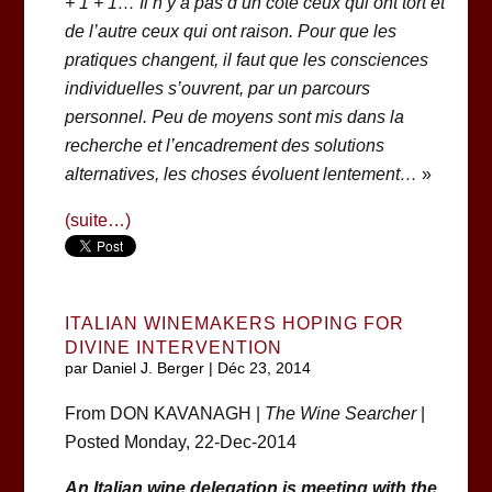
+ 1 + 1… Il n’y a pas d’un côté ceux qui ont tort et
de l’autre ceux qui ont raison. Pour que les
pratiques changent, il faut que les consciences
individuelles s’ouvrent, par un parcours
personnel. Peu de moyens sont mis dans la
recherche et l’encadrement des solutions
alternatives, les choses évoluent lentement…
»
(suite…)
ITALIAN WINEMAKERS HOPING FOR
DIVINE INTERVENTION
par
Daniel J. Berger
|
Déc 23, 2014
From DON KAVANAGH |
The Wine Searcher
|
Posted Monday, 22-Dec-2014
An Italian wine delegation is meeting with the