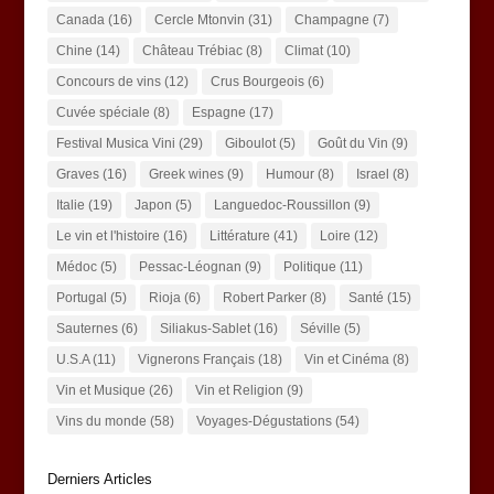
Canada
(16)
Cercle Mtonvin
(31)
Champagne
(7)
Chine
(14)
Château Trébiac
(8)
Climat
(10)
Concours de vins
(12)
Crus Bourgeois
(6)
Cuvée spéciale
(8)
Espagne
(17)
Festival Musica Vini
(29)
Giboulot
(5)
Goût du Vin
(9)
Graves
(16)
Greek wines
(9)
Humour
(8)
Israel
(8)
Italie
(19)
Japon
(5)
Languedoc-Roussillon
(9)
Le vin et l'histoire
(16)
Littérature
(41)
Loire
(12)
Médoc
(5)
Pessac-Léognan
(9)
Politique
(11)
Portugal
(5)
Rioja
(6)
Robert Parker
(8)
Santé
(15)
Sauternes
(6)
Siliakus-Sablet
(16)
Séville
(5)
U.S.A
(11)
Vignerons Français
(18)
Vin et Cinéma
(8)
Vin et Musique
(26)
Vin et Religion
(9)
Vins du monde
(58)
Voyages-Dégustations
(54)
Derniers Articles