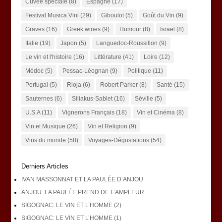
Cuvée spéciale
(8)
Espagne
(17)
Festival Musica Vini
(29)
Giboulot
(5)
Goût du Vin
(9)
Graves
(16)
Greek wines
(9)
Humour
(8)
Israel
(8)
Italie
(19)
Japon
(5)
Languedoc-Roussillon
(9)
Le vin et l'histoire
(16)
Littérature
(41)
Loire
(12)
Médoc
(5)
Pessac-Léognan
(9)
Politique
(11)
Portugal
(5)
Rioja
(6)
Robert Parker
(8)
Santé
(15)
Sauternes
(6)
Siliakus-Sablet
(16)
Séville
(5)
U.S.A
(11)
Vignerons Français
(18)
Vin et Cinéma
(8)
Vin et Musique
(26)
Vin et Religion
(9)
Vins du monde
(58)
Voyages-Dégustations
(54)
Derniers Articles
IVAN MASSONNAT ET LA PAULÉE D’ANJOU
ANJOU: LA PAULÉE PREND DE L’AMPLEUR
SIGOGNAC: LE VIN ET L’HOMME (2)
SIGOGNAC: LE VIN ET L’HOMME (1)