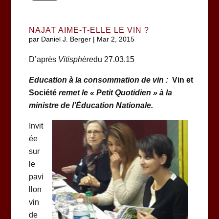
NAJAT AIME-T-ELLE LE VIN ?
par
Daniel J. Berger
|
Mar 2, 2015
D’après
Vitisphère
du 27.03.15
Education à la consommation de vin :
Vin et
Société
remet le « Petit Quotidien » à la
ministre de l’Éducation Nationale.
Invit
ée
sur
le
pavi
llon
vin
de