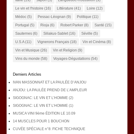
Italie
(19)
Japon
(5)
Languedoc-Roussillon
(9)
Le vin et l'histoire
(16)
Littérature
(41)
Loire
(12)
Médoc
(5)
Pessac-Léognan
(9)
Politique
(11)
Portugal
(5)
Rioja
(6)
Robert Parker
(8)
Santé
(15)
Sauternes
(6)
Siliakus-Sablet
(16)
Séville
(5)
U.S.A
(11)
Vignerons Français
(18)
Vin et Cinéma
(8)
Vin et Musique
(26)
Vin et Religion
(9)
Vins du monde
(58)
Voyages-Dégustations
(54)
Derniers Articles
IVAN MASSONNAT ET LA PAULÉE D’ANJOU
ANJOU: LA PAULÉE PREND DE L’AMPLEUR
SIGOGNAC: LE VIN ET L’HOMME (2)
SIGOGNAC: LE VIN ET L’HOMME (1)
MUSICA VINI 9ème ÉDITION LE 10.09
14 MUSCLES POUR 1 BOUCHON
CUVÉE SPÉCIALE n°8: FICHE TECHNIQUE