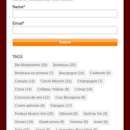
Name*
Email*
TAGS
Bio-Biodynamie
(29)
Bordeaux
(35)
Bordeaux en primeur
(7)
Bourgogne
(16)
Californie
(6)
Canada
(16)
Cercle Mtonvin
(31)
Champagne
(7)
Chine
(14)
Château Trébiac
(8)
Climat
(10)
Concours de vins
(12)
Crus Bourgeois
(6)
Cuvée spéciale
(8)
Espagne
(17)
Festival Musica Vini
(29)
Giboulot
(5)
Goût du Vin
(9)
Graves
(16)
Greek wines
(9)
Humour
(8)
Israel
(8)