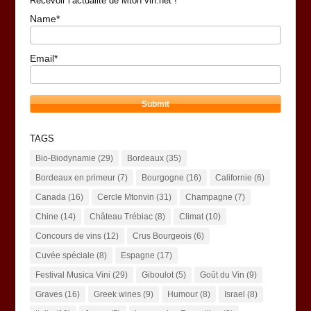
Recevoir l’actualité de Mton vin.net !
Name*
Email*
TAGS
Bio-Biodynamie
(29)
Bordeaux
(35)
Bordeaux en primeur
(7)
Bourgogne
(16)
Californie
(6)
Canada
(16)
Cercle Mtonvin
(31)
Champagne
(7)
Chine
(14)
Château Trébiac
(8)
Climat
(10)
Concours de vins
(12)
Crus Bourgeois
(6)
Cuvée spéciale
(8)
Espagne
(17)
Festival Musica Vini
(29)
Giboulot
(5)
Goût du Vin
(9)
Graves
(16)
Greek wines
(9)
Humour
(8)
Israel
(8)