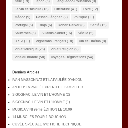
Italie
(19)
Japon
(5)
Languedoc-Roussillon
(9)
Le vin et l'histoire
(16)
Littérature
(41)
Loire
(12)
Médoc
(5)
Pessac-Léognan
(9)
Politique
(11)
Portugal
(5)
Rioja
(6)
Robert Parker
(8)
Santé
(15)
Sauternes
(6)
Siliakus-Sablet
(16)
Séville
(5)
U.S.A
(11)
Vignerons Français
(18)
Vin et Cinéma
(8)
Vin et Musique
(26)
Vin et Religion
(9)
Vins du monde
(58)
Voyages-Dégustations
(54)
Derniers Articles
IVAN MASSONNAT ET LA PAULÉE D’ANJOU
ANJOU: LA PAULÉE PREND DE L’AMPLEUR
SIGOGNAC: LE VIN ET L’HOMME (2)
SIGOGNAC: LE VIN ET L’HOMME (1)
MUSICA VINI 9ème ÉDITION LE 10.09
14 MUSCLES POUR 1 BOUCHON
CUVÉE SPÉCIALE n°8: FICHE TECHNIQUE