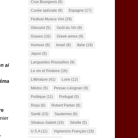
Crus Bourgeois
(6)
Cuvée spéciale
(8)
Espagne
(17)
Festival Musica Vini
(29)
Giboulot
(5)
Goût du Vin
(9)
Graves
(16)
Greek wines
(9)
Humour
(8)
Israel
(8)
Italie
(19)
Japon
(5)
Languedoc-Roussillon
(9)
n ai
Le vin et l'histoire
(16)
Littérature
(41)
Loire
(12)
néma
Médoc
(5)
Pessac-Léognan
(9)
Politique
(11)
Portugal
(5)
Rioja
(6)
Robert Parker
(8)
re
Santé
(15)
Sauternes
(6)
nier
Siliakus-Sablet
(16)
Séville
(5)
U.S.A
(11)
Vignerons Français
(18)
,