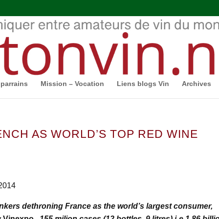
parrains
Mission – Vocation
Liens blogs Vin
Archives
ENCH AS WORLD’S TOP RED WINE
-2014
inkers dethroning France as the world’s largest consumer,
y
Vinexpo
. 155 milion cases (12 bottles, 9 litres) i-e 1.86 billi