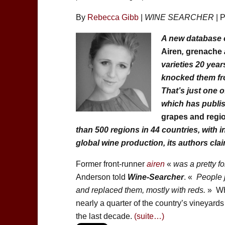
By
Rebecca Gibb
|
WINE SEARCHER
| 
A new database o
Airen
,
grenache
varieties 20 yea
knocked them fro
That’s just one o
which has publis
grapes and regi
than 500 regions in 44 countries, with 
global wine production, its authors clai
Former front-runner
airen
«
was a pretty fo
Anderson told
Wine-Searcher
. «
People j
and replaced them, mostly with reds.
» Whi
nearly a quarter of the country’s vineyard
the last decade.
(suite…)