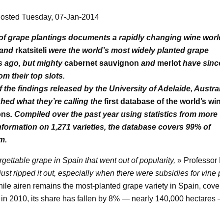
Posted Tuesday, 07-Jan-2014
f grape plantings documents a rapidly changing wine worl
and
rkatsiteli
were the world’s most widely planted grape
rs ago, but mighty
cabernet sauvignon
and
merlot
have sinc
m their top slots.
f the findings released by the University of Adelaide, Austral
hed what they’re calling the
first database of the world’s wi
ons
. Compiled over the past year using statistics from more
information on 1,271 varieties, the database covers 99% of
m.
rgettable grape in Spain that went out of popularity,
» Professor
ust ripped it out, especially when there were subsidies for vine p
le airen remains the most-planted grape variety in Spain, cove
s in 2010, its share has fallen by 8% — nearly 140,000 hectares 