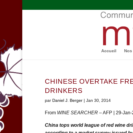
Accueil
Nos 
CHINESE OVERTAKE FR
DRINKERS
par
Daniel J. Berger
|
Jan 30, 2014
From
WINE SEARCHER
– AFP | 29-Jan
China tops world league of red wine dr
according to a market survey issued b