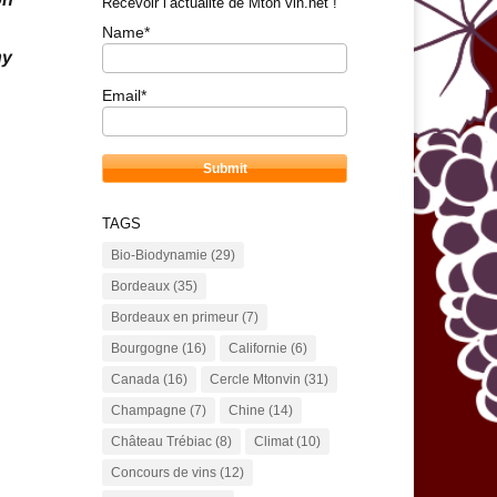
Recevoir l’actualité de Mton vin.net !
Name*
ny
Email*
TAGS
Bio-Biodynamie
(29)
Bordeaux
(35)
Bordeaux en primeur
(7)
Bourgogne
(16)
Californie
(6)
Canada
(16)
Cercle Mtonvin
(31)
Champagne
(7)
Chine
(14)
Château Trébiac
(8)
Climat
(10)
Concours de vins
(12)