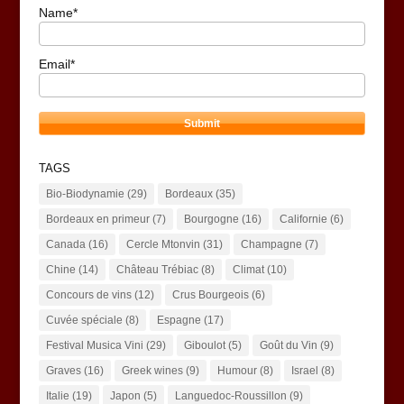
Name*
Email*
TAGS
Bio-Biodynamie
(29)
Bordeaux
(35)
Bordeaux en primeur
(7)
Bourgogne
(16)
Californie
(6)
Canada
(16)
Cercle Mtonvin
(31)
Champagne
(7)
Chine
(14)
Château Trébiac
(8)
Climat
(10)
Concours de vins
(12)
Crus Bourgeois
(6)
Cuvée spéciale
(8)
Espagne
(17)
Festival Musica Vini
(29)
Giboulot
(5)
Goût du Vin
(9)
Graves
(16)
Greek wines
(9)
Humour
(8)
Israel
(8)
Italie
(19)
Japon
(5)
Languedoc-Roussillon
(9)