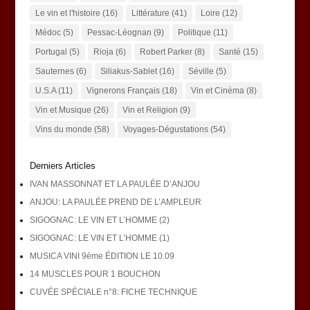
Le vin et l'histoire
(16)
Littérature
(41)
Loire
(12)
Médoc
(5)
Pessac-Léognan
(9)
Politique
(11)
Portugal
(5)
Rioja
(6)
Robert Parker
(8)
Santé
(15)
Sauternes
(6)
Siliakus-Sablet
(16)
Séville
(5)
U.S.A
(11)
Vignerons Français
(18)
Vin et Cinéma
(8)
Vin et Musique
(26)
Vin et Religion
(9)
Vins du monde
(58)
Voyages-Dégustations
(54)
Derniers Articles
IVAN MASSONNAT ET LA PAULÉE D’ANJOU
ANJOU: LA PAULÉE PREND DE L’AMPLEUR
SIGOGNAC: LE VIN ET L’HOMME (2)
SIGOGNAC: LE VIN ET L’HOMME (1)
MUSICA VINI 9ème ÉDITION LE 10.09
14 MUSCLES POUR 1 BOUCHON
CUVÉE SPÉCIALE n°8: FICHE TECHNIQUE