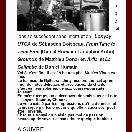
m
p
o
sit
ions se succèdent sans interruption :
Lonyay
UTCA
de Sébastien Boisseau
, From Time to
Time Free
(Daniel Humair et Joachim Kühn),
Grounds
de Matthieu Donarier
, Arfia,
et
La
Galinette
de Daniel Humair
.
Voilà, c’est fini, il est 19 heures pile,
Musica Vini
a eu
lieu.
Le hameau de Bellebranche a résonné tout cet après-
midi de notes délicates et précieuses, de chants
d’autres hémisphères, de jazz course-poursuite
éclatant.
En même temps, on a découvert de vrais vins de Loire
— Layon, Saumur, Chinon.
Le vin a existé par les impressions qu’il a données, et
la musique par les émotions qu’elle a suscitées, peut-
être l’inverse.
Chacun a trouvé du plaisir, pas mal de passion,
beaucoup de saveur et sans doute quelque bonheur.
À SUIVRE…