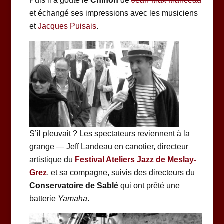
Puis il a goûté le
Chinon
de
Jean-Max Manceau
et échangé ses impressions avec les musiciens
et
Jacques Puisais
.
S’il pleuvait ? Les spectateurs reviennent à la
grange — Jeff Landeau en canotier, directeur
artistique du
Festival Ateliers Jazz de Meslay-
Grez
, et sa compagne, suivis des directeurs du
Conservatoire de Sablé
qui ont prêté une
batterie
Yamaha
.