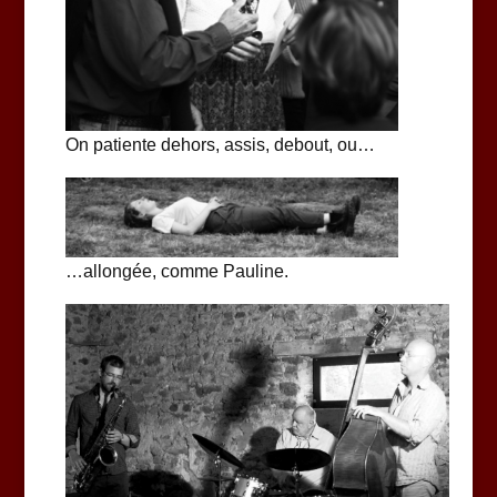
On patiente dehors, assis, debout, ou…
…allongée, comme Pauline.