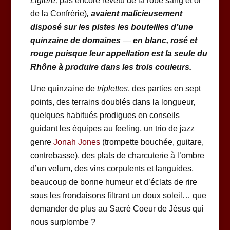
Ligière
,
pas encore revêtu de la robe sang et or
de la Confrérie)
,
avaient malicieusement
disposé
sur les pistes
les bouteilles d’une
quinzaine de domaines
—
en blanc, rosé et
rouge puisque
leur appellation
est la seule du
Rhône à produire dans les trois couleurs.
Une quinzaine de
triplettes
, des parties en sept
points, des terrains doublés dans la longueur,
quelques habitués prodigues en conseils
guidant les équipes au feeling, un trio de jazz
genre
Jonah Jones
(trompette bouchée, guitare,
contrebasse), des plats de charcuterie à l’ombre
d’un velum, des vins corpulents et languides,
beaucoup de bonne humeur et d’éclats de rire
sous les frondaisons filtrant un doux soleil… que
demander de plus au Sacré Coeur de Jésus qui
nous surplombe ?