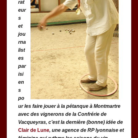
rat
eur
s
et
jou
rna
list
es
par
isi
en
s
po
ur les faire jouer à la pétanque à Montmartre
avec des vignerons de la Confrérie de
Vacqueyras, c’est la dernière (bonne) idée de
Clair de Lune
, une agence de RP lyonnaise et