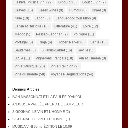
Festival Musica Vini
(29)
Giboulot
(5)
Goût du Vin
(9)
Graves
(16)
Greek wines
(9)
Humour
(8)
Israel
(8)
Italie
(19)
Japon
(5)
Languedoc-Roussillon
(9)
Le vin et l'histoire
(16)
Littérature
(41)
Loire
(12)
Médoc
(5)
Pessac-Léognan
(9)
Politique
(11)
Portugal
(5)
Rioja
(6)
Robert Parker
(8)
Santé
(15)
Sauternes
(6)
Siliakus-Sablet
(16)
Séville
(5)
U.S.A
(11)
Vignerons Français
(18)
Vin et Cinéma
(8)
Vin et Musique
(26)
Vin et Religion
(9)
Vins du monde
(58)
Voyages-Dégustations
(54)
Derniers Articles
IVAN MASSONNAT ET LA PAULÉE D’ANJOU
ANJOU: LA PAULÉE PREND DE L’AMPLEUR
SIGOGNAC: LE VIN ET L’HOMME (2)
SIGOGNAC: LE VIN ET L’HOMME (1)
MUSICA VINI 9ème ÉDITION LE 10.09