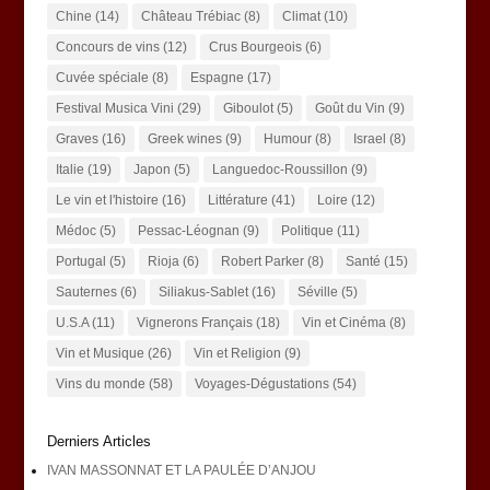
Chine
(14)
Château Trébiac
(8)
Climat
(10)
Concours de vins
(12)
Crus Bourgeois
(6)
Cuvée spéciale
(8)
Espagne
(17)
Festival Musica Vini
(29)
Giboulot
(5)
Goût du Vin
(9)
Graves
(16)
Greek wines
(9)
Humour
(8)
Israel
(8)
Italie
(19)
Japon
(5)
Languedoc-Roussillon
(9)
Le vin et l'histoire
(16)
Littérature
(41)
Loire
(12)
Médoc
(5)
Pessac-Léognan
(9)
Politique
(11)
Portugal
(5)
Rioja
(6)
Robert Parker
(8)
Santé
(15)
Sauternes
(6)
Siliakus-Sablet
(16)
Séville
(5)
U.S.A
(11)
Vignerons Français
(18)
Vin et Cinéma
(8)
Vin et Musique
(26)
Vin et Religion
(9)
Vins du monde
(58)
Voyages-Dégustations
(54)
Derniers Articles
IVAN MASSONNAT ET LA PAULÉE D’ANJOU