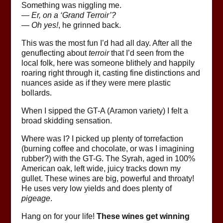
Something was niggling me.
—
Er, on a ‘Grand Terroir’?
—
Oh yes!
, he grinned back.
This was the most fun I’d had all day. After all the
genuflecting about
terroir
that I’d seen from the
local folk, here was someone blithely and happily
roaring right through it, casting fine distinctions and
nuances aside as if they were mere plastic
bollards.
When I sipped the GT-A (Aramon variety) I felt a
broad skidding sensation.
Where was I? I picked up plenty of torrefaction
(burning coffee and chocolate, or was I imagining
rubber?) with the GT-G. The Syrah, aged in 100%
American oak, left wide, juicy tracks down my
gullet. These wines are big, powerful and throaty!
He uses very low yields and does plenty of
pigeage
.
Hang on for your life!
These wines get winning