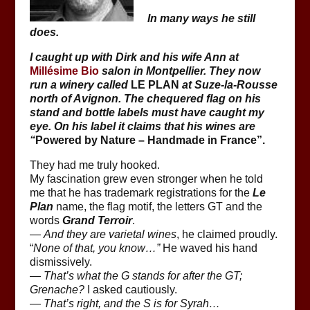
In many ways he still
does.
I caught up with Dirk and his wife Ann at
Millésime Bio
salon in Montpellier. They now
run a winery called
LE PLAN
at Suze-la-Rousse
north of Avignon. The chequered flag on his
stand and bottle labels must have caught my
eye. On his label it claims that his wines are
“
Powered by Nature – Handmade in France”.
They had me truly hooked.
My fascination grew even stronger when he told
me that he has trademark registrations for the
Le
Plan
name, the flag motif, the letters GT and the
words
Grand Terroir
.
—
And they are varietal wines
, he claimed proudly.
“
None of that, you know…”
He waved his hand
dismissively.
—
That’s what the G stands for after the GT;
Grenache?
I asked cautiously.
—
That’s right, and the S is for Syrah…