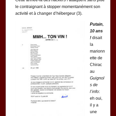
le contraignant à stopper momentanément son
activité et à changer d’hébergeur (3).
Putain,
10 ans
!
disait
la
marionn
ette de
Chirac
au
Guignol
s de
l’info
:
eh oui,
il y a
une