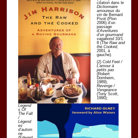
citation dans le
Dictionnaire
amoureux du
vin
de Bernard
Pivot (Plon
2006) d’un
passage
d’
Aventures
d’un gourmand
vagabond
10/1
8 (
The Raw and
the Cooked,
2001, à
gauche).
(2)
Cold Feet /
L’amour à
petits pas
(Robert
Dornheim,
1989);
Revenge /
Vengeance
(Tony Scott,
1990);
Legend
s Of
The Fall
/
Légend
es
d’autom
ne
(Edward