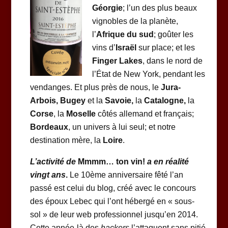
Géorgie
; l’un des plus beaux
vignobles de la planète,
l’
Afrique du sud
; goûter les
vins d’
Israël
sur place; et les
Finger Lakes
, dans le nord de
l’État de New York, pendant les
vendanges. Et plus près de nous, le
Jura-
Arbois, Bugey
et la
Savoie,
la
Catalogne,
la
Corse
, la
Moselle
côtés allemand et français;
Bordeaux
, un univers à lui seul; et notre
destination mère, la
Loire
.
L’activité de
Mmmm… ton vin!
a en réalité
vingt ans
.
Le 10ème anniversaire fêté l’an
passé est celui du blog, créé avec le concours
des époux Lebec qui l’ont hébergé en « sous-
sol » de leur web professionnel jusqu’en 2014.
Cette année-là des
hackers
l’attaquent sans pitié