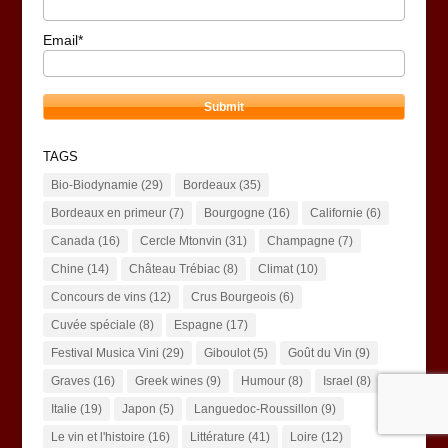
Email*
TAGS
Bio-Biodynamie
(29)
Bordeaux
(35)
Bordeaux en primeur
(7)
Bourgogne
(16)
Californie
(6)
Canada
(16)
Cercle Mtonvin
(31)
Champagne
(7)
Chine
(14)
Château Trébiac
(8)
Climat
(10)
Concours de vins
(12)
Crus Bourgeois
(6)
Cuvée spéciale
(8)
Espagne
(17)
Festival Musica Vini
(29)
Giboulot
(5)
Goût du Vin
(9)
Graves
(16)
Greek wines
(9)
Humour
(8)
Israel
(8)
Italie
(19)
Japon
(5)
Languedoc-Roussillon
(9)
Le vin et l'histoire
(16)
Littérature
(41)
Loire
(12)