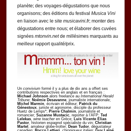
planète; des voyages-dégustations que nous
organisons; des éditions du festival
Musica Vini
en liaison avec le site
musicavini.fr
; monter des
dégustations entre nous; et élaborer des cuvées
signées
mtonvin.net
de millésimes marquants au
meilleur rapport qualité/prix.
Un
convivium
formé il y a plus de dix ans a offert ses
contributions respectives en anglais et en français :
Michael Johnson
alors freelance au
International Herald
Tribune
;
Noémie Desavanne
, journaliste internationale;
Michel Marmin
, écrivain et éditeur;
Patrick du
Génestoux
, juriste et agronome, disciple du professeur
Huetz de Lemps*;
Pierre Chalmin
, journaliste et
romancier;
Suzanne Mustacic
, reporter à l’AFP;
Ted
Lelekas
,
wine teacher
en Grèce;
Luis Vicente Elias
Pastor
, historien espagnol spécialiste du vin;
Christian
Martel
, amateur globe-trotter;
Dean Tudor
, dégustateur
canadien;
Rocco Lettieri,
chroniqueur italien;
Guy Laîné
,