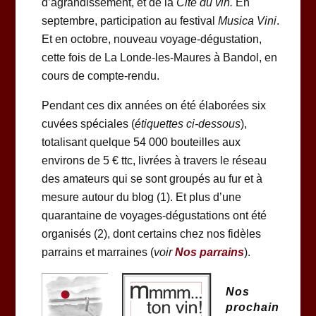
d’agrandissement, et de la
Cité du vin.
En
septembre, participation au festival
Musica Vini
.
Et en octobre, nouveau voyage-dégustation,
cette fois de La Londe-les-Maures à Bandol, en
cours de compte-rendu.
Pendant ces dix années on été élaborées six
cuvées spéciales (
étiquettes ci-dessous
),
totalisant quelque 54 000 bouteilles aux
environs de 5 € ttc, livrées à travers le réseau
des amateurs qui se sont groupés au fur et à
mesure autour du blog (1). Et plus d’une
quarantaine de voyages-dégustations ont été
organisés (2), dont certains chez nos fidèles
parrains et marraines (
voir
Nos parrains
).
Nos
prochain