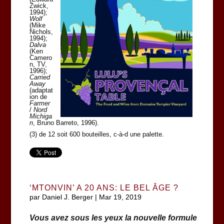
Zwick,
1994);
Wolf
(Mike
Nichols,
1994);
Dalva
(Ken
Camero
n, TV,
1996);
Carried
Away
(adaptat
ion de
Farmer
/
Nord
Michiga
n
, Bruno Barreto, 1996).
(3) de 12 soit 600 bouteilles, c-à-d une palette.
‘MTONVIN’ A 20 ANS: LE BEL ÂGE ?
par
Daniel J. Berger
|
Mar 19, 2019
Vous avez sous les yeux la nouvelle formule