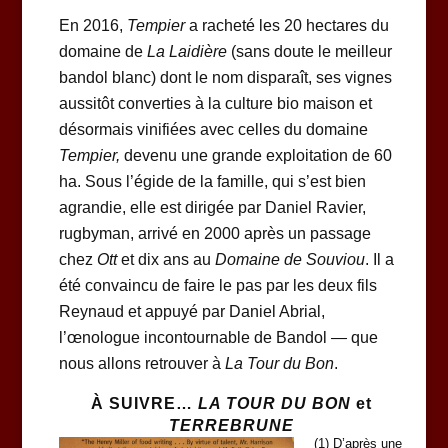
En 2016,
Tempier
a racheté les 20 hectares du
domaine de
La Laidière
(sans doute le meilleur
bandol blanc) dont le nom disparaît, ses vignes
aussitôt converties à la culture bio maison et
désormais vinifiées avec celles du domaine
Tempier,
devenu une grande exploitation de 60
ha. Sous l’égide de la famille, qui s’est bien
agrandie, elle est dirigée par Daniel Ravier,
rugbyman, arrivé en 2000 après un passage
chez
Ott
et dix ans au
Domaine de Souviou
. Il a
été convaincu de faire le pas par les deux fils
Reynaud et appuyé par Daniel Abrial,
l’œnologue incontournable de Bandol
—
que
nous allons retrouver à
La Tour du Bon
.
À SUIVRE…
LA TOUR DU BON
et
TERREBRUNE
(1) D’après une