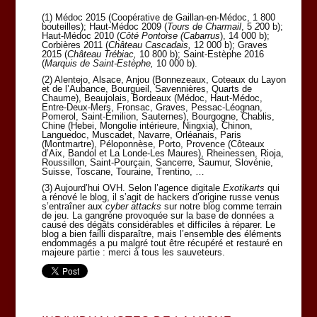
(1) Médoc 2015 (Coopérative de Gaillan-en-Médoc, 1 800
bouteilles); Haut-Médoc 2009 (
Tours de Charmail
, 5
2
00 b);
Haut-Médoc 2010 (
Côté Pontoise (Cabarrus
), 14 000 b);
Corbières 2011 (
Château Cascadais,
12 000 b); Graves
2015 (
Château Trébiac,
10 800 b); Saint-Estèphe 2016
(
Marquis de Saint-Estèphe,
10 000 b).
(2) Alentejo, Alsace, Anjou (Bonnezeaux, Coteaux du Layon
et de l’Aubance, Bourgueil, Savennières, Quarts de
Chaume), Beaujolais, Bordeaux (Médoc, Haut-Médoc,
Entre-Deux-Mers, Fronsac, Graves, Pessac-Léognan,
Pomerol, Saint-Émilion, Sauternes), Bourgogne, Chablis,
Chine (Hebei, Mongolie intérieure, Ningxia), Chinon,
Languedoc, Muscadet, Navarre, Orléanais, Paris
(Montmartre), Péloponnèse, Porto, Provence (Côteaux
d’Aix, Bandol et La Londe-Les Maures), Rheinessen, Rioja,
Roussillon, Saint-Pourçain, Sancerre, Saumur, Slovénie,
Suisse, Toscane, Touraine, Trentino, …
(3) Aujourd’hui OVH. Selon l’agence digitale
Exotikarts
qui
a rénové le blog, il s’agit de hackers d’origine russe venus
s’entraîner aux
cyber attacks
sur notre blog comme terrain
de jeu. La gangrène provoquée sur la base de données a
causé des dégâts considérables et difficiles à réparer. Le
blog a bien failli disparaître, mais l’ensemble des éléments
endommagés a pu malgré tout être récupéré et restauré en
majeure partie : merci à tous les sauveteurs.