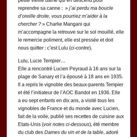
petite vieille dame qui en descend pour
reprendre sa canne : »
j’ai perdu ma boucle
d’oreille droite, vous pourriez m’aider à la
chercher ?
» Charlie Mangani qui
m’accompagne la retrouve sur le sol mouillé, elle
le remercie poliment, elle est pressée et doit
nous quitter : c’est Lulu (
ci-contre
).
Lulu, Lucie Tempier…
Elle a rencontré Lucien Peyraud à 16 ans sur la
plage de Sanary et l’a épousé à 18 ans en 1935.
Il a repris le vignoble des beaux-parents Tempier
et été l’initiateur de l’AOC Bandol en 1936. Elle
a eu sept enfants en dix ans, a visité tous les
vignobles de France et du monde avec Lucien,
fait de la voile, publié ses recettes de cuisine aux
Etats-Unis (
voir notes ci-dessous
), été membre
du club des
Dames du vin et de la table
, adoré