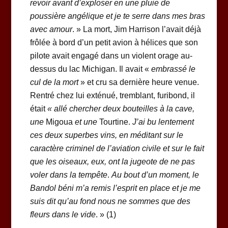
revoir avant d’exploser en une pluie de
poussière angélique et je te serre dans mes bras
avec amour
. » La mort, Jim Harrison l’avait déjà
frôlée à bord d’un petit avion à hélices que son
pilote avait engagé dans un violent orage au-
dessus du lac Michigan. Il avait «
embrassé le
cul de la mort
» et cru sa dernière heure venue.
Rentré chez lui exténué, tremblant, furibond, il
était
« allé chercher deux bouteilles à la cave,
une
Migoua
et une
Tourtine.
J’ai bu lentement
ces deux superbes vins, en
méditant sur le
caractère criminel de l’aviation civile et sur le fait
que les oiseaux, eux, ont la jugeote de ne pas
voler dans la tempête
.
Au bout d’
un moment, le
Bandol béni m’a remis l’esprit en place et je me
suis dit qu’au fond nous ne sommes que des
fleurs dans le vide
. » (1)