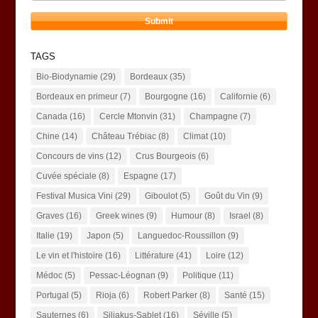
TAGS
Bio-Biodynamie
(29)
Bordeaux
(35)
Bordeaux en primeur
(7)
Bourgogne
(16)
Californie
(6)
Canada
(16)
Cercle Mtonvin
(31)
Champagne
(7)
Chine
(14)
Château Trébiac
(8)
Climat
(10)
Concours de vins
(12)
Crus Bourgeois
(6)
Cuvée spéciale
(8)
Espagne
(17)
Festival Musica Vini
(29)
Giboulot
(5)
Goût du Vin
(9)
Graves
(16)
Greek wines
(9)
Humour
(8)
Israel
(8)
Italie
(19)
Japon
(5)
Languedoc-Roussillon
(9)
Le vin et l'histoire
(16)
Littérature
(41)
Loire
(12)
Médoc
(5)
Pessac-Léognan
(9)
Politique
(11)
Portugal
(5)
Rioja
(6)
Robert Parker
(8)
Santé
(15)
Sauternes
(6)
Siliakus-Sablet
(16)
Séville
(5)