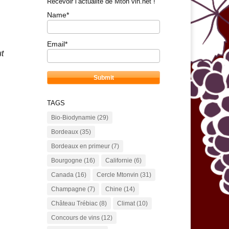
Recevoir l’actualité de Mton vin.net !
Name*
Email*
t
TAGS
Bio-Biodynamie
(29)
Bordeaux
(35)
Bordeaux en primeur
(7)
Bourgogne
(16)
Californie
(6)
Canada
(16)
Cercle Mtonvin
(31)
Champagne
(7)
Chine
(14)
Château Trébiac
(8)
Climat
(10)
Concours de vins
(12)