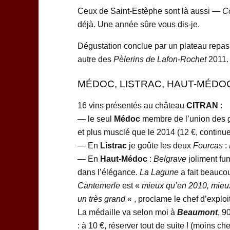
Ceux de Saint-Estèphe sont là aussi —
C
déjà. Une année sûre vous dis-je.
Dégustation conclue par un plateau repa
autre des
Pèlerins de Lafon-Rochet
2011.
MÉDOC, LISTRAC, HAUT-MÉDOC, MO
16 vins présentés au château
CITRAN
:
— le seul
Médoc
membre de l’union des 
et plus musclé que le 2014 (12 €, continu
— En
Listrac
je goûte les deux
Fourcas
:
— En
Haut-Médoc
:
Belgrave
joliment fu
dans l’élégance.
La Lagune
a fait beauco
Cantemerle
est «
mieux qu’en 2010, mieux 
un très grand
« , proclame le chef d’exploi
La médaille va selon moi à
Beaumont
, 9
: à 10 €, réserver tout de suite ! (moins c