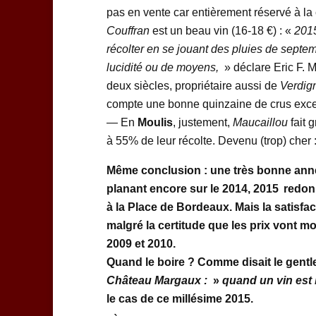
pas en vente car entièrement réservé à la
Couffran
est un beau vin (16-18 €) : «
2015
récolter en se jouant des pluies de septe
lucidité ou de moyens,
» déclare Eric F. 
deux siècles, propriétaire aussi de
Verdig
compte une bonne quinzaine de crus exce
— En
Moulis
, justement,
Maucaillou
fait 
à 55% de leur récolte. Devenu (trop) cher :
Même conclusion : une très bonne année 
planant encore sur le 2014, 2015 redonne
à la Place de Bordeaux. Mais la satisfac
malgré la certitude que les prix vont m
2009 et 2010.
Quand le boire ? Comme disait le gentl
Château Margaux :
»
quand un vin est 
le cas de ce millésime 2015.