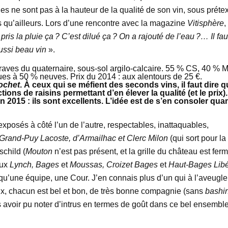
ques ne sont pas à la hauteur de la qualité de son vin, sous préte
s qu’ailleurs. Lors d’une rencontre avec la magazine
Vitisphère
,
 pris la pluie ça ? C’est dilué ça ? On a rajouté de l’eau ?… Il fau
ussi beau vin
».
raves du quaternaire, sous-sol argilo-calcaire. 55 % CS, 40 % M
es à 50 % neuves. Prix du 2014 : aux alentours de 25 €.
ochet
. À ceux qui se méfient des seconds vins, il faut dire 
ions de raisins permettant d’en élever la qualité (et le prix).
2015 : ils sont excellents. L’idée est de s’en consoler qua
xposés à côté l’un de l’autre, respectables, inattaquables,
Grand-Puy Lacoste, d’Armailhac et Clerc Milon
(qui sort pour la
schild (
Mouton
n’est pas présent, et la grille du château est ferm
eux
Lynch, Bages
et
Moussas, Croizet Bages
et
Haut-Bages Libé
 qu’une équipe, une Cour. J’en connais plus d’un qui à l’aveugle
eux, chacun est bel et bon, de très bonne compagnie (sans
bashi
 avoir pu noter d’intrus en termes de goût dans ce bel ensembl