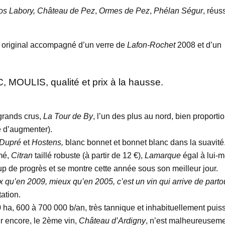
os Labory, Château de Pez
,
Ormes de Pez
,
Phélan Ségur
, réus
s original accompagné d’un verre de
Lafon-Rochet
2008 et d’un
ULIS, qualité et prix à la hausse.
grands crus,
La Tour de By
, l’un des plus au nord, bien proporti
e d’augmenter).
Dupré
et
Hostens,
blanc bonnet et bonnet blanc dans la suavité
mé,
Citran
taillé robuste (à partir de 12 €),
Lamarque
égal à lui-
up de progrès et se montre cette année sous son meilleur jour.
qu’en 2009, mieux qu’en 2005, c’est un vin qui arrive de partou
tation.
0 ha, 600 à 700 000 b/an, très tannique et inhabituellement puis
her encore, le 2ème vin,
Château d’Ardigny
, n’est malheureusem