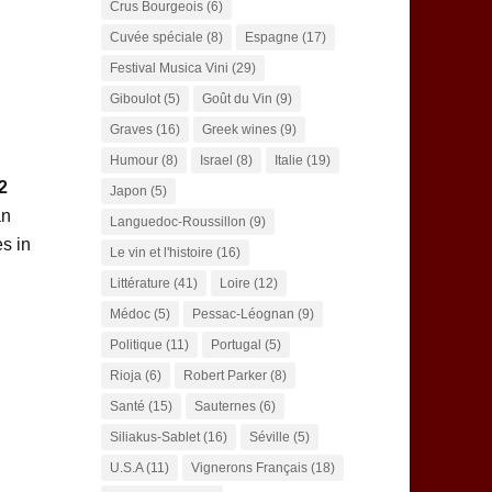
Crus Bourgeois
(6)
Cuvée spéciale
(8)
Espagne
(17)
Festival Musica Vini
(29)
Giboulot
(5)
Goût du Vin
(9)
Graves
(16)
Greek wines
(9)
Humour
(8)
Israel
(8)
Italie
(19)
2
Japon
(5)
an
Languedoc-Roussillon
(9)
es in
Le vin et l'histoire
(16)
Littérature
(41)
Loire
(12)
Médoc
(5)
Pessac-Léognan
(9)
Politique
(11)
Portugal
(5)
Rioja
(6)
Robert Parker
(8)
Santé
(15)
Sauternes
(6)
Siliakus-Sablet
(16)
Séville
(5)
U.S.A
(11)
Vignerons Français
(18)