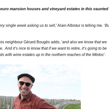
ion euro mansion houses and vineyard estates in this vaunted
ery single week asking us to sell,
’ Alain Albistur is telling me. ‘
Bu
e his neighbour Gérard Bougès adds, ‘
and also we know that we
 And it’s nice to know that if we want to retire, it’s going to be
ends with wine estates up in the northern reaches of the Médoc
’.