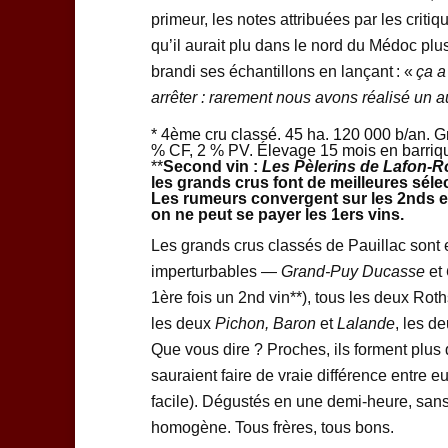
primeur, les notes attribuées par les criti
qu’il aurait plu dans le nord du Médoc plu
brandi ses échantillons en lançant : «
ça a
arrêter : rarement nous avons réalisé un a
* 4ème cru classé. 45 ha. 120 000 b/an. G
% CF, 2 % PV. Élevage 15 mois en barriqu
**
Second vin :
Les Pèlerins de Lafon-R
les grands crus font de meilleures sélect
Les rumeurs convergent sur les 2nds en 
on ne peut se payer les 1ers vins.
Les grands crus classés de Pauillac sont e
imperturbables —
Grand-Puy Ducasse
et
1ère fois un 2nd vin**), tous les deux Roth
les deux
Pichon, Baron
et
Lalande
, les d
Que vous dire ? Proches, ils forment plus
sauraient faire de vraie différence entre 
facile). Dégustés en une demi-heure, sans
homogène. Tous frères, tous bons.