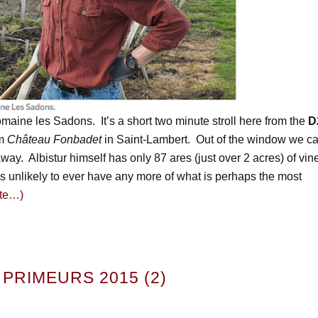
maine les Sadons. It’s a short two minute stroll here from the
D
om
Château Fonbadet
in Saint-Lambert. Out of the window we c
way. Albistur himself has only 87 ares (just over 2 acres) of vin
 is unlikely to ever have any more of what is perhaps the most
ite…)
PRIMEURS 2015 (2)