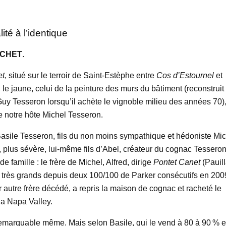
é à l’identique
OCHET
.
et
, situé sur le terroir de Saint-Estèphe entre
Cos d’Estournel
et
 le jaune, celui de la peinture des murs du bâtiment (reconstruit
y Tesseron lorsqu’il achète le vignoble milieu des années 70)
de notre hôte Michel Tesseron.
asile Tesseron, fils du non moins sympathique et hédoniste Mic
 plus sévère, lui-même fils d’Abel, créateur du cognac Tessero
 famille : le frère de Michel, Alfred, dirige
Pontet Canet
(Pauil
des très grands depuis deux 100/100 de Parker consécutifs en 200
r autre frère décédé, a repris la maison de cognac et racheté le
la Napa Valley.
 remarquable même. Mais selon Basile, qui le vend à 80 à 90 % 