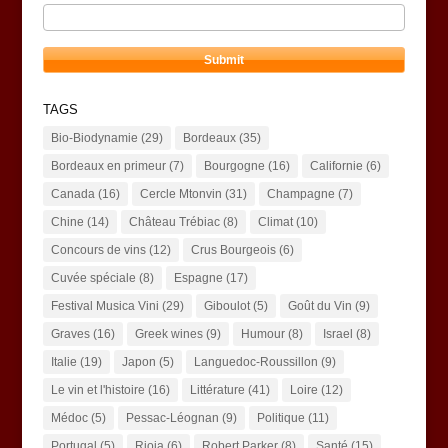
TAGS
Bio-Biodynamie
(29)
Bordeaux
(35)
Bordeaux en primeur
(7)
Bourgogne
(16)
Californie
(6)
Canada
(16)
Cercle Mtonvin
(31)
Champagne
(7)
Chine
(14)
Château Trébiac
(8)
Climat
(10)
Concours de vins
(12)
Crus Bourgeois
(6)
Cuvée spéciale
(8)
Espagne
(17)
Festival Musica Vini
(29)
Giboulot
(5)
Goût du Vin
(9)
Graves
(16)
Greek wines
(9)
Humour
(8)
Israel
(8)
Italie
(19)
Japon
(5)
Languedoc-Roussillon
(9)
Le vin et l'histoire
(16)
Littérature
(41)
Loire
(12)
Médoc
(5)
Pessac-Léognan
(9)
Politique
(11)
Portugal
(5)
Rioja
(6)
Robert Parker
(8)
Santé
(15)