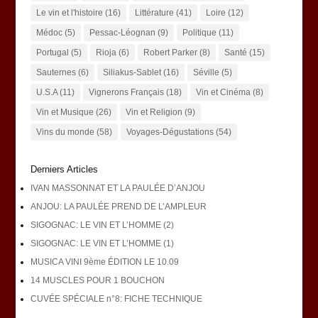
Le vin et l'histoire
(16)
Littérature
(41)
Loire
(12)
Médoc
(5)
Pessac-Léognan
(9)
Politique
(11)
Portugal
(5)
Rioja
(6)
Robert Parker
(8)
Santé
(15)
Sauternes
(6)
Siliakus-Sablet
(16)
Séville
(5)
U.S.A
(11)
Vignerons Français
(18)
Vin et Cinéma
(8)
Vin et Musique
(26)
Vin et Religion
(9)
Vins du monde
(58)
Voyages-Dégustations
(54)
Derniers Articles
IVAN MASSONNAT ET LA PAULÉE D’ANJOU
ANJOU: LA PAULÉE PREND DE L’AMPLEUR
SIGOGNAC: LE VIN ET L’HOMME (2)
SIGOGNAC: LE VIN ET L’HOMME (1)
MUSICA VINI 9ème ÉDITION LE 10.09
14 MUSCLES POUR 1 BOUCHON
CUVÉE SPÉCIALE n°8: FICHE TECHNIQUE