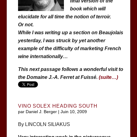
final version of the
book which will
elucidate for all time the notion of terroir.
Or not.
While I was writing up a section on Beaujolais
yesterday, I was struck by yet another
example of the difficulty of marketing French
wine internationally…
This next passage follows a wonderful visit to
the Domaine J.-A. Ferret at Fuissé.
(suite…)
VINO SOLEX HEADING SOUTH
par
Daniel J. Berger
|
Juin 10, 2009
By LINCOLN SILIAKUS