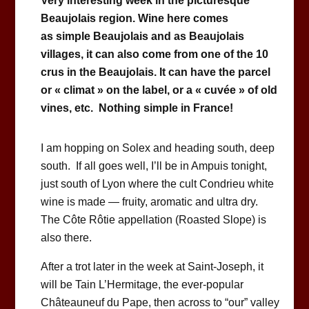
Very interesting week in the picturesque
Beaujolais region.
Wine here comes
as simple Beaujolais and as Beaujolais
villages, it can also come from one of the 10
crus in the Beaujolais. It can have the parcel
or « climat » on the label, or a « cuvée » of old
vines, etc. Nothing simple in France!
I am hopping on Solex and heading south, deep
south. If all goes well, I’ll be in Ampuis tonight,
just south of Lyon where the cult Condrieu white
wine is made — fruity, aromatic and ultra dry.
The Côte Rôtie appellation (Roasted Slope) is
also there.
After a trot later in the week at Saint-Joseph, it
will be Tain L’Hermitage, the ever-popular
Châteauneuf du Pape, then across to “our” valley