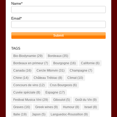
Name*
Email*
TAGS
Bio-Biodynamie
(29)
Bordeaux
(35)
Bordeaux en primeur
(7)
Bourgogne
(16)
Californie
(6)
Canada
(16)
Cercle Mtonvin
(31)
Champagne
(7)
Chine
(14)
Château Trébiac
(8)
Climat
(10)
Concours de vins
(12)
Crus Bourgeois
(6)
Cuvée spéciale
(8)
Espagne
(17)
Festival Musica Vini
(29)
Giboulot
(5)
Goût du Vin
(9)
Graves
(16)
Greek wines
(9)
Humour
(8)
Israel
(8)
Italie
(19)
Japon
(5)
Languedoc-Roussillon
(9)