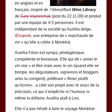
en anglais et en
français, inspiré de l’ébouriffant
Wine Library
de
Gary Vaynerchuk
(post du 22.11.09) et produit
par une équipe de 4-5 personnes. Il est
indépendant de la société qu’Aurélia dirige,
Œnopole
, une entreprise de « marchands de
vin » qu’elle a créée à Montréal.
Aurélia Filion est sympa, photogénique,
compétente et bosseuse. Elle qui dit «
aimer le
vin vrai
» et être vraie avec le vin (quand elle se
trompe, les dégustateurs, vignerons et bloggers
amis la corrigent), préfèrant
« filmer plutôt
qu’écrire
« , a créé son projet avec le souci de la
précision, ce qui n’empêche ni l’humour ni
même la drôlerie. Aurélia plaît à Linc.
Elle n’a pas hésité à faire le voyage Montréal-