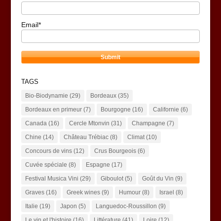
Email*
TAGS
Bio-Biodynamie
(29)
Bordeaux
(35)
Bordeaux en primeur
(7)
Bourgogne
(16)
Californie
(6)
Canada
(16)
Cercle Mtonvin
(31)
Champagne
(7)
Chine
(14)
Château Trébiac
(8)
Climat
(10)
Concours de vins
(12)
Crus Bourgeois
(6)
Cuvée spéciale
(8)
Espagne
(17)
Festival Musica Vini
(29)
Giboulot
(5)
Goût du Vin
(9)
Graves
(16)
Greek wines
(9)
Humour
(8)
Israel
(8)
Italie
(19)
Japon
(5)
Languedoc-Roussillon
(9)
Le vin et l'histoire
(16)
Littérature
(41)
Loire
(12)