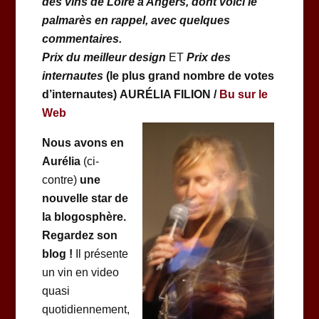
des vins de Loire à Angers, dont voici le
palmarès en rappel, avec quelques
commentaires.
Prix du
meilleur design
ET
Prix des
internautes
(le plus grand nombre de votes
d’internautes)
AURÉLIA FILION /
Bu sur le
Web
Nous avons en
Aurélia
(ci-
contre)
une
nouvelle star de
la blogosphère.
Regardez son
blog !
Il présente
un vin en video
quasi
quotidiennement,