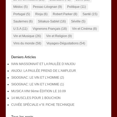
Médoc
(5)
Pessac-Léognan
(9)
Politique
(11)
Portugal
(5)
Rioja
(6)
Robert Parker
(8)
Santé
(15)
Sauternes
(6)
Siliakus-Sablet
(16)
Séville
(5)
U.S.A
(11)
Vignerons Français
(18)
Vin et Cinéma
(8)
Vin et Musique
(26)
Vin et Religion
(9)
Vins du monde
(58)
Voyages-Dégustations
(54)
Derniers Articles
IVAN MASSONNAT ET LA PAULÉE D’ANJOU
ANJOU: LA PAULÉE PREND DE L’AMPLEUR
SIGOGNAC: LE VIN ET L’HOMME (2)
SIGOGNAC: LE VIN ET L’HOMME (1)
MUSICA VINI 9ème ÉDITION LE 10.09
14 MUSCLES POUR 1 BOUCHON
CUVÉE SPÉCIALE n°8: FICHE TECHNIQUE
Tous les posts