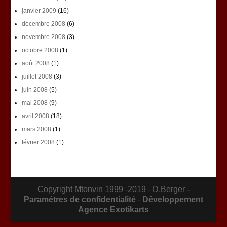
janvier 2009
(16)
décembre 2008
(6)
novembre 2008
(3)
octobre 2008
(1)
août 2008
(1)
juillet 2008
(3)
juin 2008
(5)
mai 2008
(9)
avril 2008
(18)
mars 2008
(1)
février 2008
(1)
Copyright Mtonvin 1999 -2019 - D.Berger -
Paramétres de confidentialité
-
Développement
Agence Exotikarts