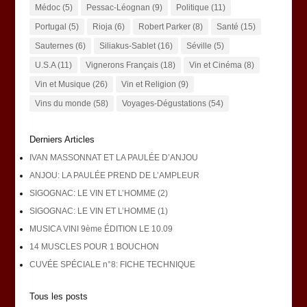
Médoc
(5)
Pessac-Léognan
(9)
Politique
(11)
Portugal
(5)
Rioja
(6)
Robert Parker
(8)
Santé
(15)
Sauternes
(6)
Siliakus-Sablet
(16)
Séville
(5)
U.S.A
(11)
Vignerons Français
(18)
Vin et Cinéma
(8)
Vin et Musique
(26)
Vin et Religion
(9)
Vins du monde
(58)
Voyages-Dégustations
(54)
Derniers Articles
IVAN MASSONNAT ET LA PAULÉE D’ANJOU
ANJOU: LA PAULÉE PREND DE L’AMPLEUR
SIGOGNAC: LE VIN ET L’HOMME (2)
SIGOGNAC: LE VIN ET L’HOMME (1)
MUSICA VINI 9ème ÉDITION LE 10.09
14 MUSCLES POUR 1 BOUCHON
CUVÉE SPÉCIALE n°8: FICHE TECHNIQUE
Tous les posts