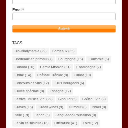
Email*
TAGS
Bio-Biodynamie
(29)
Bordeaux
(35)
Bordeaux en primeur
(7)
Bourgogne
(16)
Californie
(6)
Canada
(16)
Cercle Mtonvin
(31)
Champagne
(7)
Chine
(14)
Château Trébiac
(8)
Climat
(10)
Concours de vins
(12)
Crus Bourgeois
(6)
Cuvée spéciale
(8)
Espagne
(17)
Festival Musica Vini
(29)
Giboulot
(5)
Goût du Vin
(9)
Graves
(16)
Greek wines
(9)
Humour
(8)
Israel
(8)
Italie
(19)
Japon
(5)
Languedoc-Roussillon
(9)
Le vin et l'histoire
(16)
Littérature
(41)
Loire
(12)