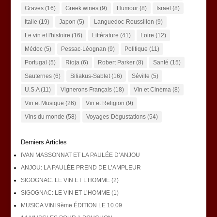
Graves
(16)
Greek wines
(9)
Humour
(8)
Israel
(8)
Italie
(19)
Japon
(5)
Languedoc-Roussillon
(9)
Le vin et l'histoire
(16)
Littérature
(41)
Loire
(12)
Médoc
(5)
Pessac-Léognan
(9)
Politique
(11)
Portugal
(5)
Rioja
(6)
Robert Parker
(8)
Santé
(15)
Sauternes
(6)
Siliakus-Sablet
(16)
Séville
(5)
U.S.A
(11)
Vignerons Français
(18)
Vin et Cinéma
(8)
Vin et Musique
(26)
Vin et Religion
(9)
Vins du monde
(58)
Voyages-Dégustations
(54)
Derniers Articles
IVAN MASSONNAT ET LA PAULÉE D’ANJOU
ANJOU: LA PAULÉE PREND DE L’AMPLEUR
SIGOGNAC: LE VIN ET L’HOMME (2)
SIGOGNAC: LE VIN ET L’HOMME (1)
MUSICA VINI 9ème ÉDITION LE 10.09