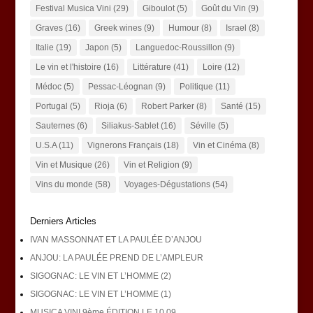
Festival Musica Vini
(29)
Giboulot
(5)
Goût du Vin
(9)
Graves
(16)
Greek wines
(9)
Humour
(8)
Israel
(8)
Italie
(19)
Japon
(5)
Languedoc-Roussillon
(9)
Le vin et l'histoire
(16)
Littérature
(41)
Loire
(12)
Médoc
(5)
Pessac-Léognan
(9)
Politique
(11)
Portugal
(5)
Rioja
(6)
Robert Parker
(8)
Santé
(15)
Sauternes
(6)
Siliakus-Sablet
(16)
Séville
(5)
U.S.A
(11)
Vignerons Français
(18)
Vin et Cinéma
(8)
Vin et Musique
(26)
Vin et Religion
(9)
Vins du monde
(58)
Voyages-Dégustations
(54)
Derniers Articles
IVAN MASSONNAT ET LA PAULÉE D’ANJOU
ANJOU: LA PAULÉE PREND DE L’AMPLEUR
SIGOGNAC: LE VIN ET L’HOMME (2)
SIGOGNAC: LE VIN ET L’HOMME (1)
MUSICA VINI 9ème ÉDITION LE 10.09