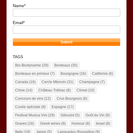
Name*
Email*
TAGS
Bio-Biodynamie
(29)
Bordeaux
(35)
Bordeaux en primeur
(7)
Bourgogne
(16)
Californie
(6)
Canada
(16)
Cercle Mtonvin
(31)
Champagne
(7)
Chine
(14)
Château Trébiac
(8)
Climat
(10)
Concours de vins
(12)
Crus Bourgeois
(6)
Cuvée spéciale
(8)
Espagne
(17)
Festival Musica Vini
(29)
Giboulot
(5)
Goût du Vin
(9)
Graves
(16)
Greek wines
(9)
Humour
(8)
Israel
(8)
Italie
(19)
Japon
(5)
Languedoc-Roussillon
(9)