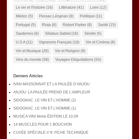
Le vin et l'histoire
(16)
Littérature
(41)
Loire
(12)
Médoc
(5)
Pessac-Léognan
(9)
Politique
(11)
Portugal
(5)
Rioja
(6)
Robert Parker
(8)
Santé
(15)
Sauternes
(6)
Siliakus-Sablet
(16)
Séville
(5)
U.S.A
(11)
Vignerons Français
(18)
Vin et Cinéma
(8)
Vin et Musique
(26)
Vin et Religion
(9)
Vins du monde
(58)
Voyages-Dégustations
(54)
Derniers Articles
IVAN MASSONNAT ET LA PAULÉE D’ANJOU
ANJOU: LA PAULÉE PREND DE L’AMPLEUR
SIGOGNAC: LE VIN ET L’HOMME (2)
SIGOGNAC: LE VIN ET L’HOMME (1)
MUSICA VINI 9ème ÉDITION LE 10.09
14 MUSCLES POUR 1 BOUCHON
CUVÉE SPÉCIALE n°8: FICHE TECHNIQUE