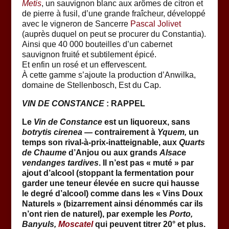
Metis
, un sauvignon blanc aux arômes de citron et
de pierre à fusil, d’une grande fraîcheur, développé
avec le vigneron de Sancerre
Pascal Jolivet
(auprès duquel on peut se procurer du Constantia).
Ainsi que 40 000 bouteilles d’un cabernet
sauvignon fruité et subtilement épicé.
Et enfin un rosé et un effervescent.
À cette gamme s’ajoute la production d’Anwilka,
domaine de Stellenbosch, Est du Cap.
VIN DE CONSTANCE
: RAPPEL
Le
Vin de Constance
est un liquoreux, sans
botrytis cirenea
— contrairement à
Yquem,
un
temps son rival-à-prix-inatteignable, aux
Quarts
de Chaume
d’Anjou ou aux grands
Alsace
vendanges tardives
. Il n’est pas « muté » par
ajout d’alcool (stoppant la fermentation pour
garder une teneur élevée en sucre qui hausse
le degré d’alcool) comme dans les « Vins Doux
Naturels » (bizarrement ainsi dénommés car ils
n’ont rien de naturel), par exemple les
Porto,
Banyuls,
Moscatel
qui peuvent titrer 20° et plus.