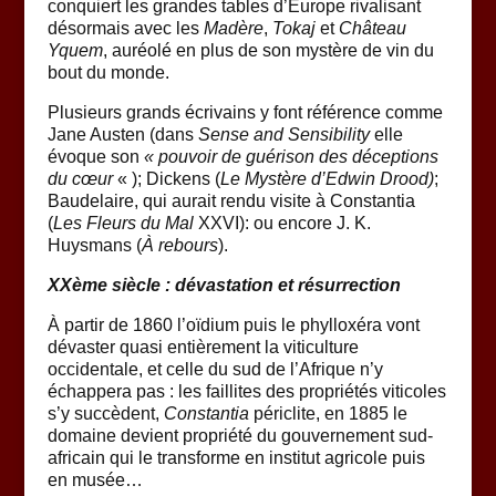
conquiert les grandes tables d’Europe rivalisant
désormais avec les
Madère
,
Tokaj
et
Château
Yquem
, auréolé en plus de son mystère de vin du
bout du monde.
Plusieurs grands écrivains y font référence comme
Jane Austen (dans
Sense and Sensibility
elle
évoque son
« pouvoir de guérison des déceptions
du cœur
« ); Dickens (
Le Mystère d’Edwin Drood)
;
Baudelaire, qui aurait rendu visite à Constantia
(
Les
Fleurs du Mal
XXVI): ou encore J. K.
Huysmans (
À rebours
).
XXème siècle : dévastation et résurrection
À partir de 1860 l’oïdium puis le phylloxéra vont
dévaster quasi entièrement la viticulture
occidentale, et celle du sud de l’Afrique n’y
échappera pas : les faillites des propriétés viticoles
s’y succèdent,
Constantia
périclite, en 1885 le
domaine devient propriété du gouvernement sud-
africain qui le transforme en institut agricole puis
en musée…