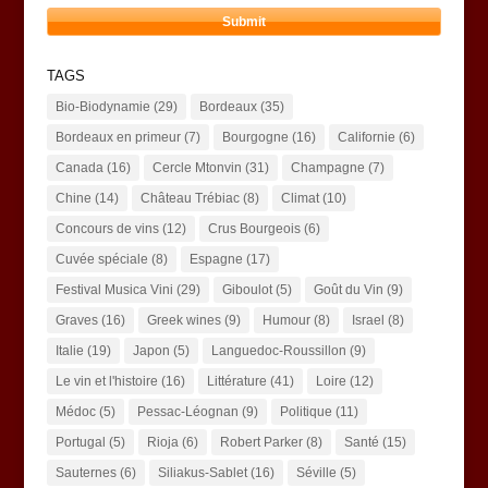
TAGS
Bio-Biodynamie
(29)
Bordeaux
(35)
Bordeaux en primeur
(7)
Bourgogne
(16)
Californie
(6)
Canada
(16)
Cercle Mtonvin
(31)
Champagne
(7)
Chine
(14)
Château Trébiac
(8)
Climat
(10)
Concours de vins
(12)
Crus Bourgeois
(6)
Cuvée spéciale
(8)
Espagne
(17)
Festival Musica Vini
(29)
Giboulot
(5)
Goût du Vin
(9)
Graves
(16)
Greek wines
(9)
Humour
(8)
Israel
(8)
Italie
(19)
Japon
(5)
Languedoc-Roussillon
(9)
Le vin et l'histoire
(16)
Littérature
(41)
Loire
(12)
Médoc
(5)
Pessac-Léognan
(9)
Politique
(11)
Portugal
(5)
Rioja
(6)
Robert Parker
(8)
Santé
(15)
Sauternes
(6)
Siliakus-Sablet
(16)
Séville
(5)