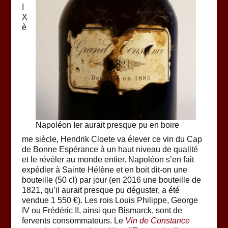
I
X
è
Napoléon Ier aurait presque pu en boire
me siècle, Hendrik Cloete va élever ce vin du Cap
de Bonne Espérance à un haut niveau de qualité
et le révéler au monde entier. Napoléon s’en fait
expédier à Sainte Hélène et en boit dit-on une
bouteille (50 cl) par jour (en 2016 une bouteille de
1821, qu’il aurait presque pu déguster, a été
vendue 1 550 €). Les rois Louis Philippe, George
IV ou Frédéric II, ainsi que Bismarck, sont de
fervents consommateurs. Le
Vin de Constance