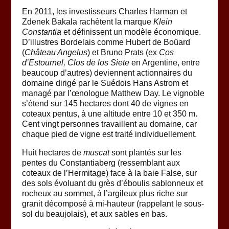
En 2011, les investisseurs Charles Harman et
Zdenek Bakala rachètent la marque
Klein
Constantia
et définissent un modèle économique.
D’illustres Bordelais comme Hubert de Boüard
(
Château Angelus
) et Bruno Prats (ex
Cos
d’Estournel, Clos de los Siete
en Argentine, entre
beaucoup d’autres) deviennent actionnaires du
domaine dirigé par le Suédois Hans Astrom et
managé par l’œnologue Matthew Day. Le vignoble
s’étend sur 145 hectares dont 40 de vignes en
coteaux pentus, à une altitude entre 10 et 350 m.
Cent vingt personnes travaillent au domaine, car
chaque pied de vigne est traité individuellement.
Huit hectares de
muscat
sont plantés sur les
pentes du Constantiaberg (ressemblant aux
coteaux de l’Hermitage) face à la baie False, sur
des sols évoluant du grès d’éboulis sablonneux et
rocheux au sommet, à l’argileux plus riche sur
granit décomposé à mi-hauteur (rappelant le sous-
sol du beaujolais), et aux sables en bas.