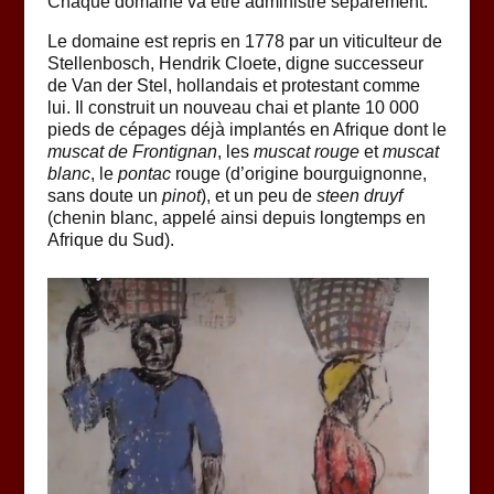
Chaque domaine va être administré séparément.
Le domaine est repris en 1778 par un viticulteur de
Stellenbosch, Hendrik Cloete, digne successeur
de Van der Stel, hollandais et protestant comme
lui. Il construit un nouveau chai et plante 10 000
pieds de cépages déjà implantés en Afrique dont le
muscat de Frontignan
, les
muscat rouge
et
muscat
blanc
, le
pontac
rouge (d’origine bourguignonne,
sans doute un
pinot
), et un peu de
steen druyf
(chenin blanc, appelé ainsi depuis longtemps en
Afrique du Sud).