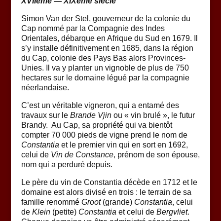
XVIIème — XIXème siècle
Simon Van der Stel, gouverneur de la colonie du
Cap nommé par la Compagnie des Indes
Orientales, débarque en Afrique du Sud en 1679. Il
s’y installe définitivement en 1685, dans la région
du Cap, colonie des Pays Bas alors Provinces-
Unies. Il va y planter un vignoble de plus de 750
hectares sur le domaine légué par la compagnie
néerlandaise.
C’est un véritable vigneron, qui a entamé des
travaux sur le
Brande Vjin
ou « vin brulé », le futur
Brandy. Au Cap, sa propriété qui va bientôt
compter 70 000 pieds de vigne prend le nom de
Constantia
et le premier vin qui en sort en 1692,
celui de
Vin de Constance
, prénom de son épouse,
nom qui a perduré depuis.
Le père du vin de Constantia décède en 1712 et le
domaine est alors divisé en trois : le terrain de sa
famille renommé
Groot
(grande)
Constantia
, celui
de
Klein
(petite)
Constantia
et celui de
Bergvliet
.