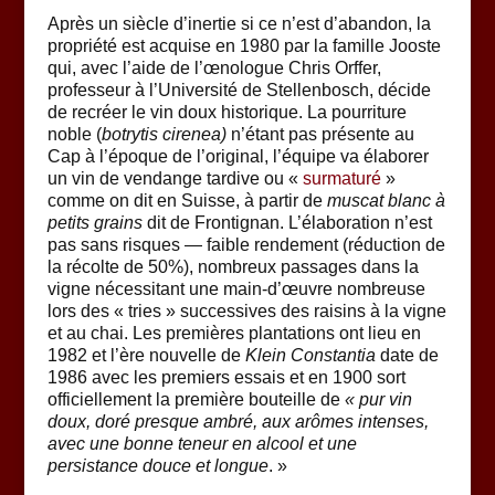
Après un siècle d’inertie si ce n’est d’abandon, la
propriété est acquise en 1980 par la famille Jooste
qui, avec l’aide de l’œnologue Chris Orffer,
professeur à l’Université de Stellenbosch, décide
de recréer le vin doux historique. La pourriture
noble (
botrytis cirenea)
n’étant pas présente au
Cap à l’époque de l’original, l’équipe va élaborer
un vin de vendange tardive ou «
surmaturé
»
comme on dit en Suisse, à partir de
muscat blanc à
petits grains
dit de Frontignan. L’élaboration n’est
pas sans risques — faible rendement (réduction de
la récolte de 50%), nombreux passages dans la
vigne nécessitant une main-d’œuvre nombreuse
lors des « tries » successives des raisins à la vigne
et au chai. Les premières plantations ont lieu en
1982 et l’ère nouvelle de
Klein Constantia
date de
1986 avec les premiers essais et en 1900 sort
officiellement la première bouteille de
« pur vin
doux,
doré presque ambré, aux arômes intenses,
avec une bonne teneur en alcool et une
persistance douce et longue
. »