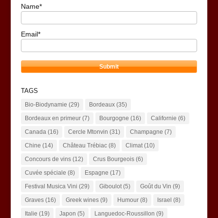
Name*
Email*
TAGS
Bio-Biodynamie
(29)
Bordeaux
(35)
Bordeaux en primeur
(7)
Bourgogne
(16)
Californie
(6)
Canada
(16)
Cercle Mtonvin
(31)
Champagne
(7)
Chine
(14)
Château Trébiac
(8)
Climat
(10)
Concours de vins
(12)
Crus Bourgeois
(6)
Cuvée spéciale
(8)
Espagne
(17)
Festival Musica Vini
(29)
Giboulot
(5)
Goût du Vin
(9)
Graves
(16)
Greek wines
(9)
Humour
(8)
Israel
(8)
Italie
(19)
Japon
(5)
Languedoc-Roussillon
(9)