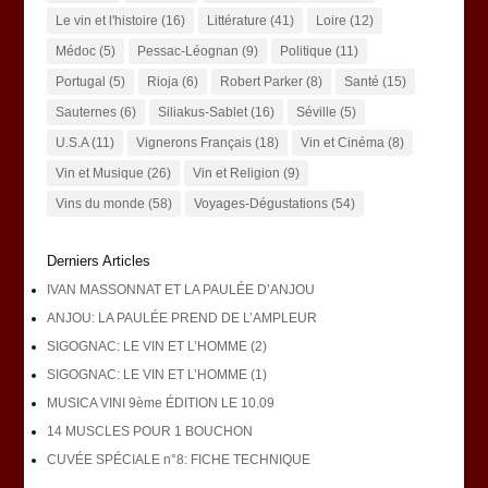
Le vin et l'histoire
(16)
Littérature
(41)
Loire
(12)
Médoc
(5)
Pessac-Léognan
(9)
Politique
(11)
Portugal
(5)
Rioja
(6)
Robert Parker
(8)
Santé
(15)
Sauternes
(6)
Siliakus-Sablet
(16)
Séville
(5)
U.S.A
(11)
Vignerons Français
(18)
Vin et Cinéma
(8)
Vin et Musique
(26)
Vin et Religion
(9)
Vins du monde
(58)
Voyages-Dégustations
(54)
Derniers Articles
IVAN MASSONNAT ET LA PAULÉE D’ANJOU
ANJOU: LA PAULÉE PREND DE L’AMPLEUR
SIGOGNAC: LE VIN ET L’HOMME (2)
SIGOGNAC: LE VIN ET L’HOMME (1)
MUSICA VINI 9ème ÉDITION LE 10.09
14 MUSCLES POUR 1 BOUCHON
CUVÉE SPÉCIALE n°8: FICHE TECHNIQUE