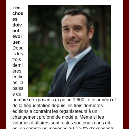
Les
chos
es
doiv
ent
évol
uer.
Depu
is les
trois
derni
ères
éditio
ns, la
baiss
e du
nombre d’exposants (à peine 1 600 cette année) et
de la fréquentation depuis les trois dernières
éditions a contraint les organisateurs à un
changement profond de modèle. Même si les
volumes d’affaires sont restés soutenus nous dit-
on, on compte en moyenne 20 à 30% d’exposants