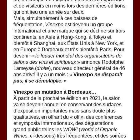
et de visiteurs en moins lors des dernières éditions,
qui ont lieu une année sur deux.
Mais, simultanément à ces baisses de
fréquentation,
Vinexpo
est devenu un groupe
international et une marque qui se décline sur trois
continents, en Asie à Hong-Kong, à Tokyo et
bientôt à Shanghai, aux États Unis à New York, et
en Europe à Bordeaux et très bientôt à Paris. Pour
devenir «
le leader mondial des organisateurs de
salons des vins et spiritueux
» annonce Rodolphe
Lameyse (
droite
), nouveau directeur général de 46
ans arrivé il y a un mois : «
Vinexpo
ne disparaît
pas, il se démultiplie.
»
Vinexpo en mutation à Bordeaux…
À partir de la prochaine édition en 2021, le salon
va se devenir annuel en conservant des surfaces
d’exposition importantes mais sans doute plus
qualitatives, en offrant du « off », des conférences
et symposia internationaux, des dégustations
grand public telles les
WOW!
(
World of Organic
Wines,
ci-dessous) très fréquentées, et des soirées