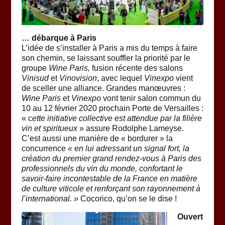
… débarque à Paris
L’idée de s’installer à Paris a mis du temps à faire
son chemin, se laissant souffler la priorité par le
groupe
Wine Paris,
fusion récente des salons
Vinisud
et
Vinovision
, avec lequel
Vinexpo
vient
de sceller une alliance. Grandes manœuvres :
Wine Paris
et
Vinexpo
vont tenir salon commun du
10 au 12 février 2020 prochain Porte de Versailles :
« c
ette initiative collective est attendue par la filière
vin et spiritueux
» assure Rodolphe Lameyse.
C’est aussi une manière de « bordurer » la
concurrence
« en lui adressant un signal fort, la
création du premier grand rendez-vous à Paris des
professionnels du vin du monde,
confortant le
savoir-faire incontestable de la France en matière
de culture viticole et renforçant son rayonnement à
l’international
. »
Cocorico, qu’on se le dise !
Ouvert