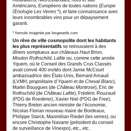
Américains, Européens de toutes nations (
Europe
Œnologie Les Verres
*), et faire connaissance avec
leurs innombrables vins pour un dépaysement
garanti.
* formule imaginée par lesgerards.com
Un rêve de ville cosmopolite dont les habitants
les plus représentatifs
se retrouvaient à des
dîners somptueux aux châteaux
Haut Brion,
Mouton Rothschild, Lafite
ou, comme cette année
Yquem,
où le Conseil des Grands Crus Classés
avait convié 400 invités dont Jamie McCourt
ambassadrice des États-Unis, Bernard Arnaud
(LVMH, propriétaire d’
Yquem
et de
Cheval Blanc
),
Martin Bouygues (de
Château Montrose
), Eric de
Rothschild (de
Château Lafite
), Frédéric Rouzaud
(PDG de
Roederer)
, Xavier Niel (PDG de
Free
),
Thierry Breton ancien ministre de l’économie,
Nicolas Florian nouveau maire de Bordeaux,
Philippe Starck, Maximilian Riedel (les verres), ou
encore Christophe Navarre (président du conseil
de surveillance de
Vinexpo
), etc., etc.