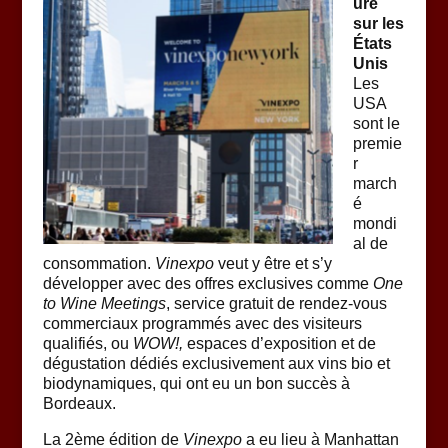
ure
sur les
États
Unis
Les
USA
sont le
premie
r
march
é
mondi
al de
consommation.
Vinexpo
veut y être et s’y
développer avec des offres exclusives comme
One
to Wine Meetings
, service gratuit de rendez-vous
commerciaux programmés avec des visiteurs
qualifiés, ou
WOW!,
espaces d’exposition et de
dégustation dédiés exclusivement aux vins bio et
biodynamiques, qui ont eu un bon succès à
Bordeaux.
La 2ème édition de
Vinexpo
a eu lieu à Manhattan