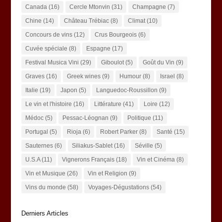
Canada
(16)
Cercle Mtonvin
(31)
Champagne
(7)
Chine
(14)
Château Trébiac
(8)
Climat
(10)
Concours de vins
(12)
Crus Bourgeois
(6)
Cuvée spéciale
(8)
Espagne
(17)
Festival Musica Vini
(29)
Giboulot
(5)
Goût du Vin
(9)
Graves
(16)
Greek wines
(9)
Humour
(8)
Israel
(8)
Italie
(19)
Japon
(5)
Languedoc-Roussillon
(9)
Le vin et l'histoire
(16)
Littérature
(41)
Loire
(12)
Médoc
(5)
Pessac-Léognan
(9)
Politique
(11)
Portugal
(5)
Rioja
(6)
Robert Parker
(8)
Santé
(15)
Sauternes
(6)
Siliakus-Sablet
(16)
Séville
(5)
U.S.A
(11)
Vignerons Français
(18)
Vin et Cinéma
(8)
Vin et Musique
(26)
Vin et Religion
(9)
Vins du monde
(58)
Voyages-Dégustations
(54)
Derniers Articles