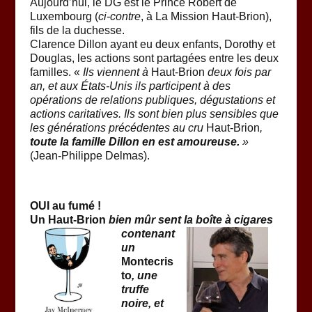
Aujourd’hui, le DG est le Prince Robert de
Luxembourg (
ci-contre
, à La Mission Haut-Brion),
fils de la duchesse.
Clarence Dillon ayant eu deux enfants, Dorothy et
Douglas, les actions sont partagées entre les deux
familles. «
Ils viennent à
Haut-Brion
deux fois par
an, et aux États-Unis ils participent à des
opérations de relations publiques, dégustations et
actions caritatives. Ils sont bien plus sensibles que
les générations précédentes au cru
Haut-Brion
,
toute la famille Dillon en est amoureuse
.
»
(Jean-Philippe Delmas).
OUI au fumé !
Un Haut-Brion
bien mûr sent la boîte à cigares
contenant
un
Montecris
to
, une
truffe
noire, et