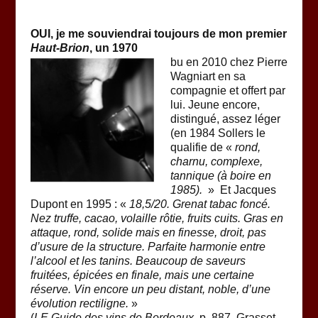
OUI, je me souviendrai toujours de mon premier
Haut-Brion
, un 1970
bu en 2010 chez Pierre
Wagniart en sa
compagnie et offert par
lui. Jeune encore,
distingué, assez léger
(en 1984 Sollers le
qualifie de «
rond,
charnu, complexe,
tannique (à boire en
1985).
» Et Jacques
Dupont en 1995 : «
18,5/20. Grenat tabac foncé.
Nez truffe, cacao, volaille rôtie, fruits cuits. Gras en
attaque, rond, solide mais en finesse, droit, pas
d’usure de la structure. Parfaite harmonie entre
l’alcool et les tanins. Beaucoup de saveurs
fruitées, épicées en finale, mais une certaine
réserve. Vin encore un peu distant, noble, d’une
évolution rectiligne.
»
(
LE Guide des vins de Bordeaux
, p. 887, Grasset,