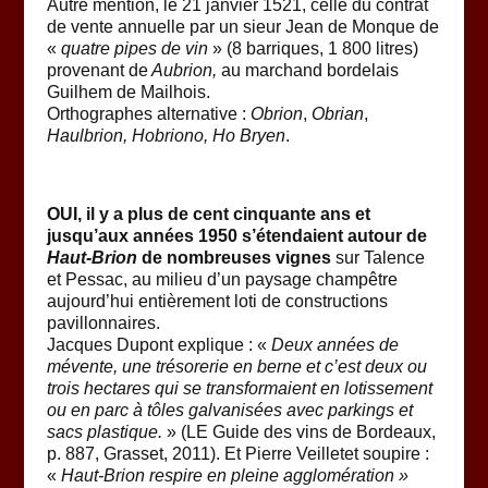
Autre mention, le 21 janvier 1521, celle du contrat
de vente annuelle par un sieur Jean de Monque de
«
quatre pipes de vin
» (8 barriques, 1 800 litres)
provenant de
Aubrion,
au marchand bordelais
Guilhem de Mailhois.
Orthographes alternative :
Obrion
,
Obrian
,
Haulbrion, Hobriono, Ho Bryen
.
OUI, il y a plus de cent cinquante ans et
jusqu’aux années 1950 s’étendaient autour de
Haut-Brion
de nombreuses vignes
sur Talence
et Pessac, au milieu d’un paysage champêtre
aujourd’hui entièrement loti de constructions
pavillonnaires.
Jacques Dupont explique : «
Deux années de
mévente, une trésorerie en berne et c’est deux ou
trois hectares qui se transformaient en lotissement
ou en parc à tôles galvanisées avec parkings et
sacs plastique.
» (LE Guide des vins de Bordeaux,
p. 887, Grasset, 2011). Et Pierre Veilletet soupire :
«
Haut-Brion respire en pleine agglomération »