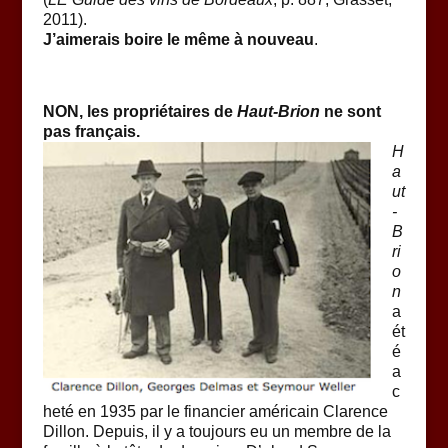
2011).
J’aimerais boire le même à nouveau
.
NON, les propriétaires de
Haut-Brion
ne sont
pas français.
H
a
ut
-
B
ri
o
n
a
ét
é
a
c
heté en 1935 par le financier américain Clarence
Dillon. Depuis, il y a toujours eu un membre de la