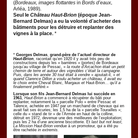
(
Bordeaux, images flottantes
in
Bords d’eaux
,
Arléa, 1989).
Seul le
Château Haut-Brion
(époque Jean-
Bernard Delmas) a eu la volonté d’acheter des
bâtiments pour les détruire et replanter des
vignes à la place.
*
*
Georges Delmas
,
grand-père de l’actuel directeur de
Haut-Brion
, racontait qu’en 1920 il y avait très peu de
constructions depuis les « barrières » (portes) de Bordeaux
jusqu’au village de Pessac, «
la route d’Arcachon était un petit
chemin de terre et autour des vignobles c’était la campagne.
Puis, dans les année 30 tout était à vendre
» ajoutait-il, «
et
quand Clarence Dillon a voulu acheter un château, il avait eu
le choix entre
Cheval Blanc, Margaux
et
Haut-Brion…
qu’il a
finalement préféré.
«
Lorsque son fils Jean-Bernard Delmas lui succède en
1961
,
Haut-Brion
a commencé à récupérer du bâti pour
replanter, notamment la « parcelle Polo » entre Pessac et
Talence, achetée en 1947 par un marchand de chevaux qui en
avait fait ses écuries; les 1,5 ha de la « parcelle Tourailles »;
celle du « stand de tir » de l’Armée en haut de la colline,
détruit en 1972, devenue une des meilleures de l’exploitation;
puis les 2 ha d’une ancienne biscotterie. Et
last but not least,
La Mission Haut-Brion
vendue à un promoteur, qui a été pu
être rachetée
in extremis.