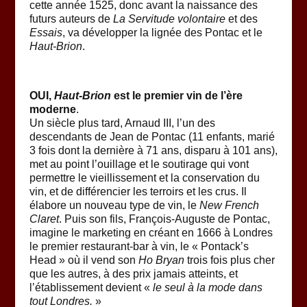
cette année 1525, donc avant la naissance des
futurs auteurs de
La Servitude volontaire
et des
Essais
, va développer la lignée des Pontac et le
Haut-Brion
.
OUI,
Haut-Brion
est le premier vin de l’ère
moderne
.
Un siècle plus tard, Arnaud III, l’un des
descendants de Jean de Pontac (11 enfants, marié
3 fois dont la dernière à 71 ans, disparu à 101 ans),
met au point l’ouillage et le soutirage qui vont
permettre le vieillissement et la conservation du
vin, et de différencier les terroirs et les crus. Il
élabore un nouveau type de vin, le
New French
Claret
. Puis son fils, François-Auguste de Pontac,
imagine le marketing en créant en 1666 à Londres
le premier restaurant-bar à vin, le « Pontack’s
Head » où il vend son
Ho Bryan
trois fois plus cher
que les autres, à des prix jamais atteints, et
l’établissement devient «
le seul à la mode dans
tout Londres.
»