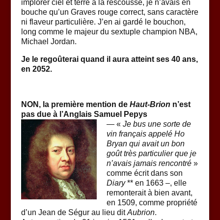
implorer ciel et terre à la rescousse, je n’avais en
bouche qu’un Graves rouge correct, sans caractère
ni flaveur particulière. J’en ai gardé le bouchon,
long comme le majeur du sextuple champion NBA,
Michael Jordan.
Je le regoûterai quand il aura atteint ses 40 ans,
en 2052.
NON, la première mention de
Haut-Brion
n’est
pas due à l’Anglais Samuel Pepys
— «
Je bus une sorte de
vin français appelé Ho
Bryan qui avait un bon
goût très particulier que je
n’avais jamais rencontré
»
comme écrit dans son
Diary
** en 1663 –, elle
remonterait à bien avant,
en 1509, comme propriété
d’un Jean de Ségur au lieu dit
Aubrion
.