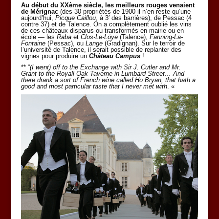
Au début du XXème siècle, les meilleurs rouges venaient
de Mérignac
(des 30 propriétés de 1900 il n’en reste qu’une
aujourd’hui,
Picque Caillou
, à 3′ des barrières), de Pessac (4
contre 37) et de Talence. On a complètement oublié les vins
de ces châteaux disparus ou transformés en mairie ou en
école — les
Raba
et
Clos-Le-Löye
(Talence),
Fanning-La-
Fontaine
(Pessac), ou
Lange
(Gradignan). Sur le terroir de
l’université de Talence, il serait possible de replanter des
vignes pour produire un
Château Campus
!
** “
(I went) off to the Exchange with Sir J. Cutler and Mr.
Grant to the Royall Oak Taverne in Lumbard Street… And
there drank a sort of French wine called Ho Bryan, that hath a
good and most particular taste that I never met with
. «