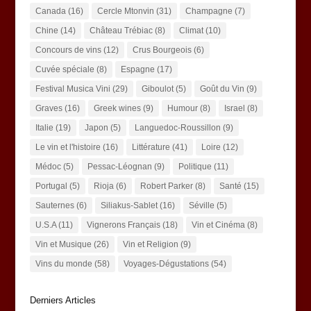
Canada
(16)
Cercle Mtonvin
(31)
Champagne
(7)
Chine
(14)
Château Trébiac
(8)
Climat
(10)
Concours de vins
(12)
Crus Bourgeois
(6)
Cuvée spéciale
(8)
Espagne
(17)
Festival Musica Vini
(29)
Giboulot
(5)
Goût du Vin
(9)
Graves
(16)
Greek wines
(9)
Humour
(8)
Israel
(8)
Italie
(19)
Japon
(5)
Languedoc-Roussillon
(9)
Le vin et l'histoire
(16)
Littérature
(41)
Loire
(12)
Médoc
(5)
Pessac-Léognan
(9)
Politique
(11)
Portugal
(5)
Rioja
(6)
Robert Parker
(8)
Santé
(15)
Sauternes
(6)
Siliakus-Sablet
(16)
Séville
(5)
U.S.A
(11)
Vignerons Français
(18)
Vin et Cinéma
(8)
Vin et Musique
(26)
Vin et Religion
(9)
Vins du monde
(58)
Voyages-Dégustations
(54)
Derniers Articles