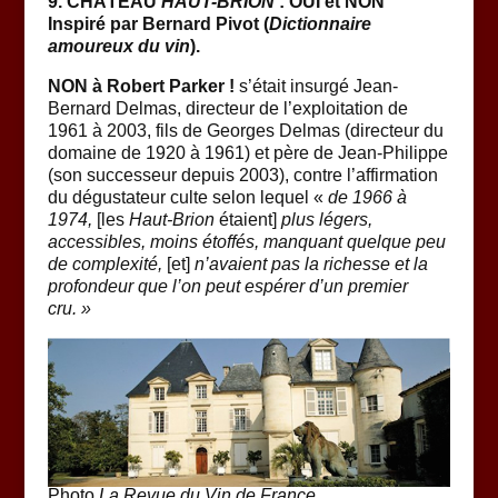
9. CHÂTEAU
HAUT-BRION
: OUI et NON
Inspiré par Bernard Pivot (
Dictionnaire
amoureux du vin
).
NON à Robert Parker !
s’était insurgé Jean-
Bernard Delmas, directeur de l’exploitation de
1961 à 2003, fils de Georges Delmas (directeur du
domaine de 1920 à 1961) et père de Jean-Philippe
(son successeur depuis 2003), contre l’affirmation
du dégustateur culte selon lequel «
de 1966 à
1974,
[les
Haut-Brion
étaient]
plus légers,
accessibles, moins étoffés, manquant quelque peu
de complexité,
[et]
n’avaient pas la richesse et la
profondeur que l’on peut espérer d’un premier
cru. »
Photo
La Revue du Vin de France