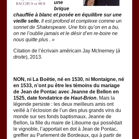
une
brique
chauffée à blanc et posée en équilibre sur une
vieille selle.
Il est profond et complexe comme un
sonnet de Shakespeare. Une fois qu’on en a bu,
on ne l’oublie jamais et le désir d’en re-boire ne
nous quitte plus . »
Citation de l’écrivain américain Jay McInerney (
à
droite
), 2013.
NON, ni La Boëtie, né en 1530, ni Montaigne, né
en 1533, n’ont pu être les témoins du mariage
de Jean de Pontac avec Jeanne de Bellon en
1525, date fondatrice de
Haut-Brion
.
Mais la
légende persiste : les deux meilleurs amis ont
veillé à l’éclosion de l’un des plus grands vins du
monde sur ses fonds baptismaux. Jeanne de
Bellon, la fille du maire de Libourne qui possédait
le vignoble, l’apportait en dot à Jean de Pontac,
greffier au Parlement de Bordeaux, qui à partir de