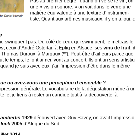
Pas au premier degré : quand on verse le vin, on
une « vision sonore, » on voit dans le verre une
matière équivalente à une texture d’instrumen-
tiste. Quant aux arômes musicaux, il y en a, oui, c
?
 ne swinguent pas. Du côté de ceux qui swinguent, je mettrais le 
us
; ceux d’André Ostertag à Epfig en Alsace, ses
vins de fruit, 
Thomas Duroux, à Margaux (**). Peut-être d’ailleurs parce que 
ut le temps, le font aimer, vont au concert. Ils ont un sens artisti
 quand je suis avec eux, j’ai l’impression d’être dans le même
que ou avez-vous une perception d’ensemble ?
mpression générale. Le vocabulaire de la dégustation mène à u
, et je tiens à rester un candide tout à la découverte, à
ambertin
1929
découvert avec Guy Savoy, on avait l’impressio
Block
2005
d’Afrique du Sud.
illet 2014