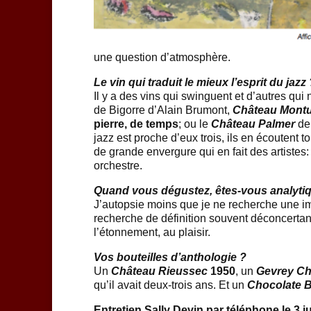
une question d’atmosphère.
Le vin qui traduit le mieux l’esprit du jazz 
Il y a des vins qui swinguent et d’autres qui
de Bigorre d’Alain Brumont,
Château Mont
pierre,
de temps
; ou le
Château Palmer
de 
jazz est proche d’eux trois, ils en écoutent to
de grande envergure qui en fait des artistes:
orchestre.
Quand vous dégustez, êtes-vous analyti
J’autopsie moins que je ne recherche une i
recherche de définition souvent déconcertante
l’étonnement, au plaisir.
Vos bouteilles d’anthologie ?
Un
Château Rieussec
1950
, un
Gevrey Ch
qu’il avait deux-trois ans. Et un
Chocolate 
Entretien Sally Devin par téléphone le 3 ju