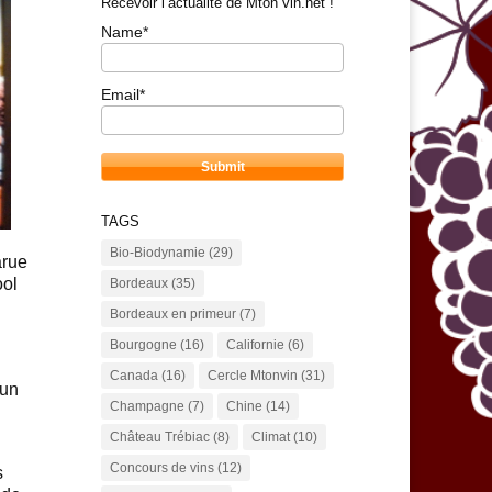
Recevoir l’actualité de Mton vin.net !
Name*
Email*
TAGS
Bio-Biodynamie
(29)
arue
ool
Bordeaux
(35)
Bordeaux en primeur
(7)
Bourgogne
(16)
Californie
(6)
Canada
(16)
Cercle Mtonvin
(31)
 un
Champagne
(7)
Chine
(14)
Château Trébiac
(8)
Climat
(10)
Concours de vins
(12)
s