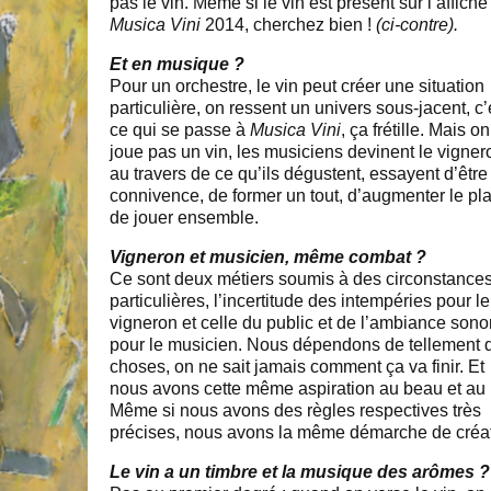
pas le vin. Même si le vin est présent sur l’affiche
Musica Vini
2014, cherchez bien !
(ci-contre).
Et en musique ?
Pour un orchestre, le vin peut créer une situation
particulière, on ressent un univers sous-jacent, c’
ce qui se passe à
Musica Vini
, ça frétille. Mais o
joue pas un vin, les musiciens devinent le vigner
au travers de ce qu’ils dégustent, essayent d’être
connivence, de former un tout, d’augmenter le pla
de jouer ensemble.
Vigneron et musicien, même combat ?
Ce sont deux métiers soumis à des circonstance
particulières, l’incertitude des intempéries pour le
vigneron et celle du public et de l’ambiance sono
pour le musicien. Nous dépendons de tellement 
choses, on ne sait jamais comment ça va finir. Et
nous avons cette même aspiration au beau et au
Même si nous avons des règles respectives très
précises, nous avons la même démarche de créat
Le vin a un timbre et la musique des arômes ?