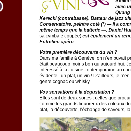
Atelier
avec u
Quang 
Kerecki (contrebasse). Batteur de jazz ult
Conservatoire, peintre coté (*) — il a co
même temps que la batterie —, Daniel H
sa cymbale coupée)
est également
un œnop
Entretien apéro.
Votre première découverte du vin ?
Dans ma famille à Genève, on n’en buvait pr
était beaucoup moins bon qu’aujourd’hui. Je 
intéressé à la cuisine contemporaine au con
évidente : un plat, un vin ! D’ailleurs, je n
genre cognac ou whisky.
Vos sensations à la dégustation ?
Elles sont de deux sortes : celles que procur
comme les grands liquoreux des coteaux du 
plat, la découverte, l’échange de saveurs, la 