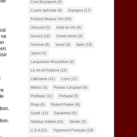
 de
Crus Bourgeois
(6)
Cuvée spéciale
(8)
Espagne
(17)
Festival Musica Vini
(29)
Giboulot
(5)
Goût du Vin
(9)
est
n ne
Graves
(16)
Greek wines
(9)
on
Humour
(8)
Israel
(8)
Italie
(19)
 en
Japon
(5)
isir
Languedoc-Roussillon
(9)
Le vin et l'histoire
(16)
s
Littérature
(41)
Loire
(12)
Médoc
(5)
Pessac-Léognan
(9)
re
de
Politique
(11)
Portugal
(5)
Rioja
(6)
Robert Parker
(8)
 bon.
Santé
(15)
Sauternes
(6)
ion.
Siliakus-Sablet
(16)
Séville
(5)
U.S.A
(11)
Vignerons Français
(18)