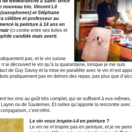
s de Bellebranche
à Saint- Brice
n nouveau trio,
Vincent Lê
(saxophones) et Stéphane
ra célèbre et professeur au
mmencé la peinture à 14 ans en
umair
(ci-contre entre ses toiles et
hile candide mais averti.
atiquement pas, et le vin suisse
n’ai découvert le vin qu’à la quarantaine, lorsque je me suis
tact de Guy Savoy et la mise en parallèle avec le vin m’est app
’en bois pratiquement pas en dehors des repas, pas plus que d’alc
ent les vins au goût très complet, qui se suffisent à eux-mêmes,
Layon ou de Sauternes. Et celles qu’apporte la rencontre avec
conjugaison, c’est infini.
Le vin vous inspire-t-il en peinture ?
Le vin ne m’inspire pas en peinture, et je ne pein