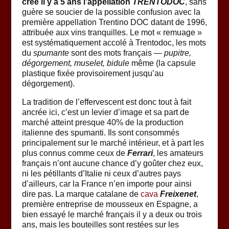
créé il y a 5 ans l’appellation
TRENTODOC
, sans
guère se soucier de la possible confusion avec la
première appellation Trentino DOC datant de 1996,
attribuée aux vins tranquilles. Le mot « remuage »
est systématiquement accolé à Trentodoc, les mots
du
spumante
sont des mots français —
pupitre,
dégorgement,
muselet,
bidule
même (la capsule
plastique fixée provisoirement jusqu’au
dégorgement).
La tradition de l’effervescent est donc tout à fait
ancrée ici, c’est un levier d’image et sa part de
marché atteint presque 40% de la production
italienne des spumanti. Ils sont consommés
principalement sur le marché intérieur, et à part les
plus connus comme ceux de
Ferrari
, les amateurs
français n’ont aucune chance d’y goûter chez eux,
ni les pétillants d’Italie ni ceux d’autres pays
d’ailleurs, car la France n’en importe pour ainsi
dire pas. La marque catalane de
cava
Freixenet
,
première entreprise de mousseux en Espagne, a
bien essayé le marché français il y a deux ou trois
ans, mais les bouteilles sont restées sur les