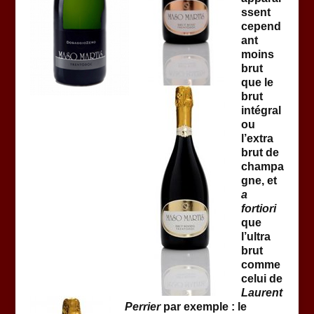
ssent
cepend
ant
moins
brut
que le
brut
intégral
ou
l’extra
brut de
champa
gne, et
a
fortiori
que
l’ultra
brut
comme
celui de
Laurent
Perrier
par exemple : le