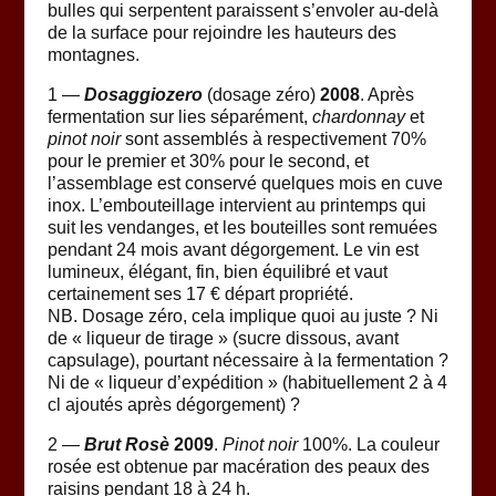
bulles qui serpentent paraissent s’envoler au-delà
de la surface pour rejoindre les hauteurs des
montagnes.
1 —
Dosaggiozero
(dosage zéro)
2008
. Après
fermentation sur lies séparément,
chardonnay
et
pinot noir
sont assemblés à respectivement 70%
pour le premier et 30% pour le second, et
l’assemblage est conservé quelques mois en cuve
inox. L’embouteillage intervient au printemps qui
suit les vendanges, et les bouteilles sont remuées
pendant 24 mois avant dégorgement. Le vin est
lumineux, élégant, fin, bien équilibré et vaut
certainement ses 17 € départ propriété.
NB. Dosage zéro, cela implique quoi au juste ? Ni
de « liqueur de tirage » (sucre dissous, avant
capsulage), pourtant nécessaire à la fermentation ?
Ni de « liqueur d’expédition » (habituellement 2 à 4
cl ajoutés après dégorgement) ?
2 —
Brut Rosè
2009
.
Pinot noir
100%. La couleur
rosée est obtenue par macération des peaux des
raisins pendant 18 à 24 h.