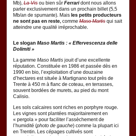
Mb),
La-Vis
ou bien sûr
Ferrari
dont nous allons
parler exclusivement dans un prochain billet (5,5
Mb/an de spumante). Mais
les petits producteurs
ne sont pas en reste,
comme
Maso Martis
qui sait
atteindre une qualité irréprochable.
Le slogan
Maso Martis : « Effervescenza delle
Dolimiti »
La gamme
Maso Martis
jouit d’une excellente
réputation. Constituée en 1986 et passée dès en
1990 en bio, l’exploitation d’une douzaine
d’hectares est située à Martignano tout près de
Trente à 450 m à flanc de coteau, en terrasses,
souvent bordées de murets, au pied du mont
Calisio.
Les sols calcaires sont riches en porphyre rouge.
Les vignes sont plantées majoritairement en
« pergola » pour faciliter l’assèchement de
l’humidité (
photo de gauche
) comme la plupart ici
en Trentin. Les cépages cultivés sont