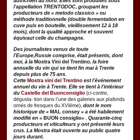
autrichien au nord. Elles sont produites sous
l’appellation TRENTODOC, groupant les
producteurs de « metodo classico » ou
méthode traditionnelle (double fermentation en
cuve puis en bouteille, vieillissement 12 à 18
mois), dont la qualité approche et souvent
équivaut celle du champagne.
Des journalistes venus de toute
l’Europe,Russie comprise, était présents, dont
moi, à la
Mostra Vini del Trentino
, la foire
annuelle du vin qui se tient fin mai à Trente
depuis plus de 75 ans.
Cette
Mostra vini del Trentino
est l’événement
annuel du vin à Trente. Elle se tient à l’intérieur
du
Castello del Buonconsiglio
(ci-contre,
dégusta- tion dans l’une des galeries aux plafonds
ornés de fresques du XVIème),
dont le nom
historique de «
MAL consey
» a été habilement
modifié en «
BUON consiglio
« . Quarante-cinq
producteurs et viticulteurs y ont présenté leurs
crus. La
Mostra
était ouverte au public quatre
jours durant.