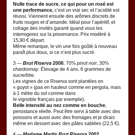
Nulle trace de sucre, ce qui pour un rosé est
une performance,
c’est un vrai sec et l’acidité est
réussi. Viennent ensuite des arômes discrets de
fruits rouges et d’amande. Idéal pour l’apéritif, et
collage des invités garanti quand vous les
interrogerez sur la provenance. Prix modéré à
15,90 € départ.
Même remarque, le vin une fois goûté à nouveau
paraît plus doux, si ce n’est plus sucré.
3 —
Brut Riserva
2006
. 70%
pinot noir
, 30%
chardonnay
. Élevage de 4 ans. 6 grammes de
sucre/litre.
Les vignes de ce Riserva sont plantées en
« guyot » (pas en hauteur comme en pergola, mais
à 1 mètre du sol comme dans
le vignoble français par exemple).
Belle intensité au nez comme en bouche
,
persistance réelle. Peut être servi à table avec des
poissons et aussi avec des fromages et je dirais
même en dessert avec des pâtes sablées (22,5 €).
4 —
Madame Martis Brut Riserva
2002
.