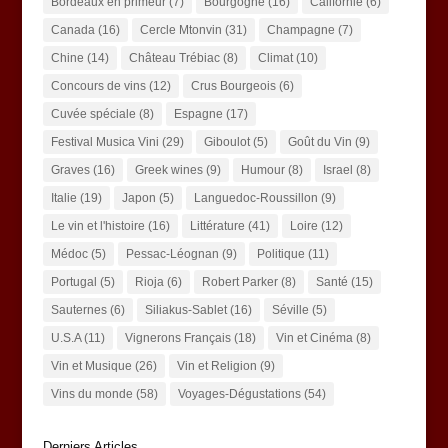
Bordeaux en primeur
(7)
Bourgogne
(16)
Californie
(6)
Canada
(16)
Cercle Mtonvin
(31)
Champagne
(7)
Chine
(14)
Château Trébiac
(8)
Climat
(10)
Concours de vins
(12)
Crus Bourgeois
(6)
Cuvée spéciale
(8)
Espagne
(17)
Festival Musica Vini
(29)
Giboulot
(5)
Goût du Vin
(9)
Graves
(16)
Greek wines
(9)
Humour
(8)
Israel
(8)
Italie
(19)
Japon
(5)
Languedoc-Roussillon
(9)
Le vin et l'histoire
(16)
Littérature
(41)
Loire
(12)
Médoc
(5)
Pessac-Léognan
(9)
Politique
(11)
Portugal
(5)
Rioja
(6)
Robert Parker
(8)
Santé
(15)
Sauternes
(6)
Siliakus-Sablet
(16)
Séville
(5)
U.S.A
(11)
Vignerons Français
(18)
Vin et Cinéma
(8)
Vin et Musique
(26)
Vin et Religion
(9)
Vins du monde
(58)
Voyages-Dégustations
(54)
Derniers Articles