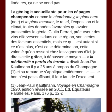
linéaires, ça ne se vend pas.
La
géologie accueillante pour les cépages
champenois
comme le
chardonnay, le pinot nero
(noir) et
le pinot meunier
, le relief, l’exposition et le
climat, toutes données favorables qu’avaient
pressenties le génial Giulio Ferrari, précurseur des
vins effervescents dans cette région, sont certes
des facteurs essentiels, mais ce qui l’est autant si
ce n’est plus, c’est cette détermination, cette
volonté qu’on ressent chez les vignerons d’ici, je
dirais cette
grâce
, à dépasser le moyen —
« la
médiocrité a perdu du terrain »
disait Jean-Paul
Kauffmann il y a 25 ans à propos du Champagne
(1) et sa remarque s’applique entièrement ici —, le
bon n’est pas suffisant, il leur faut de l’excellent.
(1) Jean-Paul Kauffmann,
Voyage en Champagne
1990
, édition révisée en 2011, Ed. Équateurs
Parallèles, Paris, 176 p., 12 €