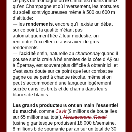
ce pays de montagne où le climat est moins frileux
qu’en Champagne et où inversement, les morsures
du soleil sont vigoureuses même à 500 ou 600 m
d’altitude;
— les
rendements
, encore qu’il existe un débat
sur ce point, la qualité n’étant pas
automatiquement liée à leur modestie, on
rencontre l’excellence aussi avec de gros
rendements;
— l’
acidité
enfin, naturelle au
chardonnay
quand il
pousse sur la craie à bélemnites de la côte d’Aÿ ou
à Épernay, est souvent plus difficile à obtenir ici, et
c’est sans doute sur ce point que leur combat se
gagne ou se perd à chaque récolte, même si on
peut s’accommoder d’une langueur légèrement
sucrée dans les bruts et de charnu dans leurs
blancs de blancs.
Les grands producteurs ont en main l’essentiel
du marché
, comme
Cavit
(9 millions de bouteilles
sur 65 millions au total),
Mezzacorona
/
Rotari
(usine gigantesque produisant 18 000 b/semaine,
8 millions b de spumante par an sur un total de 30