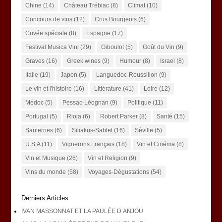
Chine
(14)
Château Trébiac
(8)
Climat
(10)
Concours de vins
(12)
Crus Bourgeois
(6)
Cuvée spéciale
(8)
Espagne
(17)
Festival Musica Vini
(29)
Giboulot
(5)
Goût du Vin
(9)
Graves
(16)
Greek wines
(9)
Humour
(8)
Israel
(8)
Italie
(19)
Japon
(5)
Languedoc-Roussillon
(9)
Le vin et l'histoire
(16)
Littérature
(41)
Loire
(12)
Médoc
(5)
Pessac-Léognan
(9)
Politique
(11)
Portugal
(5)
Rioja
(6)
Robert Parker
(8)
Santé
(15)
Sauternes
(6)
Siliakus-Sablet
(16)
Séville
(5)
U.S.A
(11)
Vignerons Français
(18)
Vin et Cinéma
(8)
Vin et Musique
(26)
Vin et Religion
(9)
Vins du monde
(58)
Voyages-Dégustations
(54)
Derniers Articles
IVAN MASSONNAT ET LA PAULÉE D’ANJOU