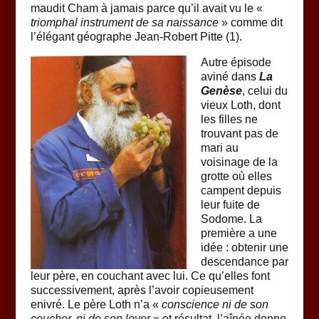
maudit Cham à jamais parce qu’il avait vu le «
triomphal instrument de sa naissance
» comme dit
l’élégant géographe Jean-Robert Pitte (1).
Autre épisode
aviné dans
La
Genèse
, celui du
vieux Loth, dont
les filles ne
trouvant pas de
mari au
voisinage de la
grotte où elles
campent depuis
leur fuite de
Sodome. La
première a une
idée : obtenir une
descendance par
leur père, en couchant avec lui. Ce qu’elles font
successivement, après l’avoir copieusement
enivré. Le père Loth n’a «
conscience ni de son
coucher, ni de son lever
» et résultat, l’aînée donne