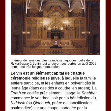
Intérieur de l’une des plus grande synagogues, celle de la
Rykestrasse
à Berlin, qui a rouvert ses portes en août 2008
après une très longue restauration.
Le vin est un élément capital de chaque
cérémonie religieuse juive
, à laquelle la famille
entière participe, et les enfants en boivent dès le
jeune âge (dans des dés à coudre, en argent). La
Torah
en codifie précisément l’usage: le
Shabbat
commence le vendredi soir par la bénédiction du
Kiddush
(ou
Qiddouch
, prière de sanctification
psalmodiée) sur une coupe, partagée par la