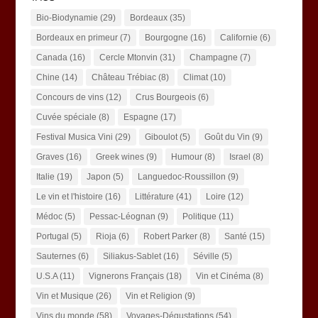
Bio-Biodynamie
(29)
Bordeaux
(35)
Bordeaux en primeur
(7)
Bourgogne
(16)
Californie
(6)
Canada
(16)
Cercle Mtonvin
(31)
Champagne
(7)
Chine
(14)
Château Trébiac
(8)
Climat
(10)
Concours de vins
(12)
Crus Bourgeois
(6)
Cuvée spéciale
(8)
Espagne
(17)
Festival Musica Vini
(29)
Giboulot
(5)
Goût du Vin
(9)
Graves
(16)
Greek wines
(9)
Humour
(8)
Israel
(8)
Italie
(19)
Japon
(5)
Languedoc-Roussillon
(9)
Le vin et l'histoire
(16)
Littérature
(41)
Loire
(12)
Médoc
(5)
Pessac-Léognan
(9)
Politique
(11)
Portugal
(5)
Rioja
(6)
Robert Parker
(8)
Santé
(15)
Sauternes
(6)
Siliakus-Sablet
(16)
Séville
(5)
U.S.A
(11)
Vignerons Français
(18)
Vin et Cinéma
(8)
Vin et Musique
(26)
Vin et Religion
(9)
Vins du monde
(58)
Voyages-Dégustations
(54)