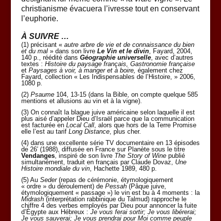
christianisme évacuera l’ivresse tout en conservant
l’euphorie.
À SUIVRE …
(1) précisant «
autre arbre de vie et de connaissance du bien
et du mal
» dans son livre
Le Vin et le divin
, Fayard, 2004,
140 p., réédité dans
Géographie universelle
, avec d’autres
textes :
Histoire du paysage français, Gastronomie française
et
Paysages à voir, à manger et à boire,
également chez
Fayard, collection « Les Indispensables de l’Histoire, » 2006,
1080 p.
(2)
Psaume
104, 13-15 (dans la Bible, on compte quelque 585
mentions et allusions au vin et à la vigne).
(3) On connaît la blague juive américaine selon laquelle il est
plus aisé d’appeler Dieu d’Israël parce que la communication
est facturée en
Local Call
, alors que hors de la Terre Promise
elle l’est au tarif
Long Distance
, plus cher.
(4) dans une excellente série TV documentaire en 13 épisodes
de 26′ (1988), diffusée en France sur Planète sous le titre
Vendanges
, inspiré de son livre
The Story of Wine
publié
simultanément, traduit en français par Claude Dovaz,
Une
Histoire mondiale du vin
, Hachette 1989, 480 p.
(5) Au
Seder
(repas de cérémonie, étymologiquement
« ordre » du déroulement) de
Pessah
(Pâque juive,
étymologiquement « passage ») le vin est bu à 4 moments : la
Midrash
(interprétation rabbinique du Talmud) rapproche le
chiffre 4 des verbes employés par Dieu pour annoncer la fuite
d’Égypte aux Hébreux :
Je vous ferai sortir; Je vous libérerai;
Je vous sauverai; Je vous prendrai pour Moi comme peuple