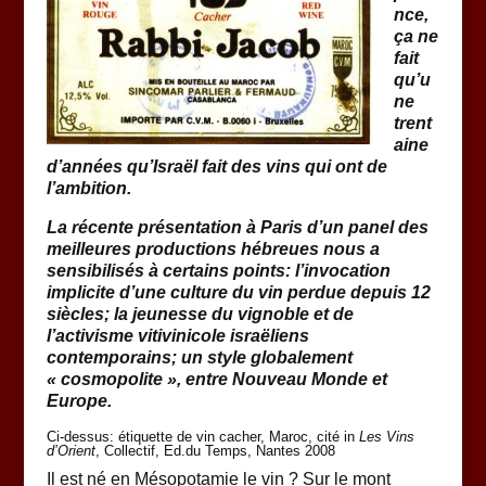
nce,
ça ne
fait
qu’u
ne
trent
aine
d’années qu’Israël fait des vins qui ont de
l’ambition.
La récente présentation à Paris d’un panel des
meilleures productions hébreues nous a
sensibilisés à certains points: l’invocation
implicite d’une culture du vin perdue depuis 12
siècles; la jeunesse du vignoble et de
l’activisme vitivinicole israëliens
contemporains; un style globalement
« cosmopolite », entre Nouveau Monde et
Europe.
Ci-dessus: étiquette de vin cacher, Maroc, cité in
Les Vins
d’Orient
, Collectif, Ed.du Temps, Nantes 2008
Il est né en Mésopotamie le vin ? Sur le mont