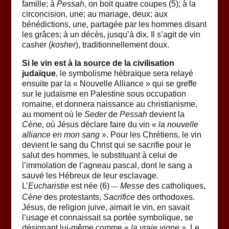
famille; à
Pessah
, on boit quatre coupes (5); à la
circoncision, une; au mariage, deux; aux
bénédictions, une, partagée par les hommes disant
les grâces; à un décès, jusqu’à dix. Il s’agit de vin
casher (
kosher
), traditionnellement doux.
Si le vin est à la source de la civilisation
judaïque
, le symbolisme hébraïque sera relayé
ensuite par la « Nouvelle Alliance » qui se greffe
sur le judaïsme en Palestine sous occupation
romaine, et donnera naissance au christianisme,
au moment où le
Seder
de
Pessah
devient la
Cène
, où Jésus déclare faire du vin «
la nouvelle
alliance en mon sang
». Pour les Chrétiens, le vin
devient le sang du Christ qui se sacrifie pour le
salut des hommes, le substituant à celui de
l’immolation de l’agneau pascal, dont le sang a
sauvé les Hébreux de leur esclavage.
L’
Eucharistie
est née (6)
Messe
des catholiques,
—
Cène
des protestants,
Sacrifice
des orthodoxes.
Jésus, de religion juive, aimait le vin, en savait
l’usage et connaissait sa portée symbolique, se
désignant lui-même comme «
la vraie vigne
». Le