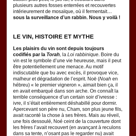
plusieurs autres fosses enterrées et recouvertes
intérieurement de mosaïque, où il fermentait…
sous la surveillance d’un rabbin. Nous y voilà !
LE VIN, HISTOIRE ET MYTHE
Les plaisirs du vin sont depuis toujours
codifiés par la
Torah
,
la
Loi rabbinique
. Boire du
vin est le symbole d’une vie heureuse, mais il peut
être potentiellement une menace. Au motif
indiscutable que bu avec excès, il provoque vice,
malheur et dégradation de l’esprit. Noë (
Noah
en
hébreu) « le premier vigneron », aimait bien ça, il
en avait embarqué dans son arche. On connaît la
terrible conséquence d’un certain soir d’ivresse :
ivre, il s’était entièrement déshabillé pour dormir.
Apercevant son père nu, Cham, son plus jeune fils,
avait raconté la chose à ses frères. Mais au réveil,
une fois dessoulé, Noé ceint de la couverture dont
les frères l’avait recouvert (en avançant à reculons
dans sa tente, n’osant pas le regarder nu) avait