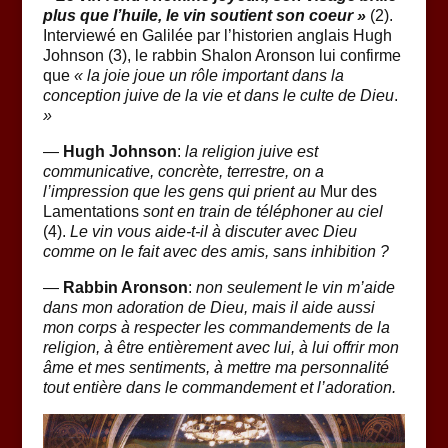
plus que l’huile, le vin soutient son coeur
»
(2).
Interviewé en Galilée par l’historien anglais Hugh
Johnson (3), le rabbin Shalon Aronson lui confirme
que
« la joie joue un rôle important dans la
conception juive de la vie et dans le culte de Dieu
.
»
—
Hugh Johnson
:
la religion juive est
communicative, concrète, terrestre, on a
l’impression que les gens qui prient au
Mur des
Lamentations
sont en train de téléphoner au ciel
(4).
Le vin vous aide-t-il à discuter avec Dieu
comme on le fait avec des amis, sans inhibition ?
—
Rabbin Aronson
:
non seulement le vin m’aide
dans mon adoration de Dieu, mais il aide aussi
mon corps à respecter les commandements de la
religion, à être entièrement avec lui, à lui offrir mon
âme et mes sentiments, à mettre ma personnalité
tout entière dans le commandement et l’adoration.