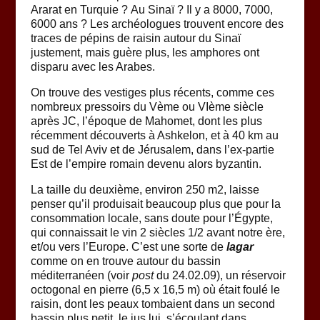
Ararat en Turquie ? Au Sinaï ? Il y a 8000, 7000,
6000 ans ? Les archéologues trouvent encore des
traces de pépins de raisin autour du Sinaï
justement, mais guère plus, les amphores ont
disparu avec les Arabes.
On trouve des vestiges plus récents, comme ces
nombreux pressoirs du Vème ou VIème siècle
après JC, l’époque de Mahomet, dont les plus
récemment découverts à Ashkelon, et à 40 km au
sud de Tel Aviv et de Jérusalem, dans l’ex-partie
Est de l’empire romain devenu alors byzantin.
La taille du deuxième, environ 250 m2, laisse
penser qu’il produisait beaucoup plus que pour la
consommation locale, sans doute pour l’Égypte,
qui connaissait le vin 2 siècles 1/2 avant notre ère,
et/ou vers l’Europe. C’est une sorte de
lagar
comme on en trouve autour du bassin
méditerranéen (voir
post
du 24.02.09), un réservoir
octogonal en pierre (6,5 x 16,5 m) où était foulé le
raisin, dont les peaux tombaient dans un second
bassin plus petit, le jus lui, s’écoulant dans