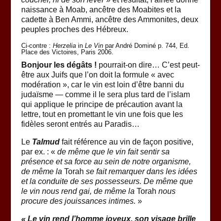
naissance à Moab, ancêtre des Moabites et la
cadette à Ben Ammi, ancêtre des Ammonites, deux
peuples proches des Hébreux.
Ci-contre :
Herzelia
in
Le Vin
par André Dominé p. 744, Ed.
Place des Victoires, Paris 2006.
Bonjour les dégâts !
pourrait-on dire… C’est peut-
être aux Juifs que l’on doit la formule « avec
modération », car le vin est loin d’être banni du
judaïsme — comme il le sera plus tard de l’islam
qui applique le principe de précaution avant la
lettre, tout en promettant le vin une fois que les
fidèles seront entrés au Paradis…
Le
Talmud
fait référence au vin de façon positive,
par ex. : «
de même que le vin fait sentir sa
présence et sa force au sein de notre organisme,
de même la
Torah
se fait remarquer dans les idées
et la conduite de ses possesseurs. De même que
le vin nous rend gai, de même la
Torah
nous
procure des jouissances intimes.
»
«
Le vin rend l’homme joyeux, son visage brille