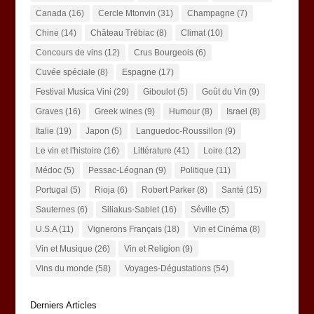
Canada
(16)
Cercle Mtonvin
(31)
Champagne
(7)
Chine
(14)
Château Trébiac
(8)
Climat
(10)
Concours de vins
(12)
Crus Bourgeois
(6)
Cuvée spéciale
(8)
Espagne
(17)
Festival Musica Vini
(29)
Giboulot
(5)
Goût du Vin
(9)
Graves
(16)
Greek wines
(9)
Humour
(8)
Israel
(8)
Italie
(19)
Japon
(5)
Languedoc-Roussillon
(9)
Le vin et l'histoire
(16)
Littérature
(41)
Loire
(12)
Médoc
(5)
Pessac-Léognan
(9)
Politique
(11)
Portugal
(5)
Rioja
(6)
Robert Parker
(8)
Santé
(15)
Sauternes
(6)
Siliakus-Sablet
(16)
Séville
(5)
U.S.A
(11)
Vignerons Français
(18)
Vin et Cinéma
(8)
Vin et Musique
(26)
Vin et Religion
(9)
Vins du monde
(58)
Voyages-Dégustations
(54)
Derniers Articles