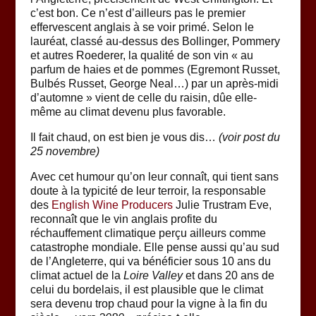
c’est bon. Ce n’est d’ailleurs pas le premier
effervescent anglais à se voir primé. Selon le
lauréat, classé au-dessus des Bollinger, Pommery
et autres Roederer, la qualité de son vin « au
parfum de haies et de pommes (Egremont Russet,
Bulbés Russet, George Neal…) par un après-midi
d’automne » vient de celle du raisin, dûe elle-
même au climat devenu plus favorable.
Il fait chaud, on est bien je vous dis…
(voir post du
25 novembre)
Avec cet humour qu’on leur connaît, qui tient sans
doute à la typicité de leur terroir, la responsable
des
English Wine Producers
Julie Trustram Eve,
reconnaît que le vin anglais profite du
réchauffement climatique perçu ailleurs comme
catastrophe mondiale. Elle pense aussi qu’au sud
de l’Angleterre, qui va bénéficier sous 10 ans du
climat actuel de la
Loire Valley
et dans 20 ans de
celui du bordelais, il est plausible que le climat
sera devenu trop chaud pour la vigne à la fin du