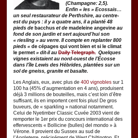
(Champagne: 2,5).
Enfin « les » Ecossais…
un seul restaurateur de Perthshire, au centre-
est du pays : il y a quatre ans, il a planté 48
pieds de
bacchus
et de
madeleine angevine
au
fond de son jardin et sert aujourd’hui son
« riesling » au verre. Il compte en replanter 800
pieds «
de cépages qui vont bien et si le climat
le permet
» dit-il au
Daily Telegraph.
Quelques
vignes existaient au nord-ouest de l’Écosse
dans l’île Lewis des Hébrides, plantées sur un
sol de gneiss, granite et basalte.
Les Anglais, eux, avec plus de
400 vignobles
sur 1
100 ha (45% d’augmentation en 4 ans), produisent
déjà 3 millions de bouteilles, mais c’est loin d’être
suffisant, ils en importent cent fois plus! De gros
buveurs, de « sparkling » national notamment.
Celui de Nyetimber Classic Cuvée 2003 vient de
remporter le 1er prix du concours international des
effervescents « Bollicine (bulles) del mondo » à
Vérone. Il provient du Sussex au sud de
l’Angleterre, précisément de West Chiltington. Et