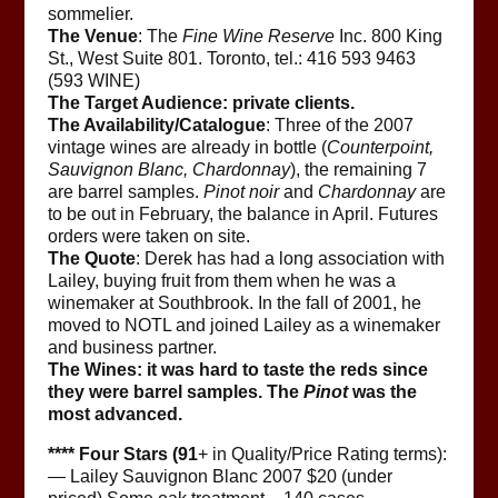
sommelier.
The Venue
: The
Fine Wine Reserve
Inc. 800 King
St., West Suite 801. Toronto, tel.: 416 593 9463
(593 WINE)
The Target Audience: private clients.
The Availability/Catalogue
: Three of the 2007
vintage wines are already in bottle (
Counterpoint,
Sauvignon Blanc, Chardonnay
), the remaining 7
are barrel samples.
Pinot noir
and
Chardonnay
are
to be out in February, the balance in April. Futures
orders were taken on site.
The Quote
: Derek has had a long association with
Lailey, buying fruit from them when he was a
winemaker at Southbrook. In the fall of 2001, he
moved to NOTL and joined Lailey as a winemaker
and business partner.
The Wines: it was hard to taste the reds since
they were barrel samples. The
Pinot
was the
most advanced.
**** Four Stars (91
+ in Quality/Price Rating terms):
— Lailey Sauvignon Blanc 2007 $20 (under