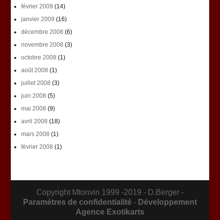
février 2009
(14)
janvier 2009
(16)
décembre 2008
(6)
novembre 2008
(3)
octobre 2008
(1)
août 2008
(1)
juillet 2008
(3)
juin 2008
(5)
mai 2008
(9)
avril 2008
(18)
mars 2008
(1)
février 2008
(1)
Copyright Mtonvin 1999 -2019 - D.Berger -
Paramétres de confidentialité
-
Développement
Agence Exotikarts