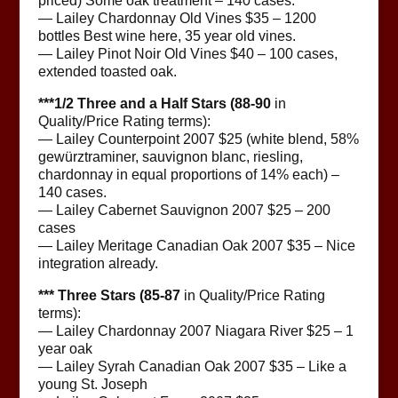
priced) Some oak treatment – 140 cases.
— Lailey Chardonnay Old Vines $35 – 1200
bottles Best wine here, 35 year old vines.
— Lailey Pinot Noir Old Vines $40 – 100 cases,
extended toasted oak.
***1/2 Three and a Half Stars (88-90
in
Quality/Price Rating terms):
— Lailey Counterpoint 2007 $25 (white blend, 58%
gewürztraminer, sauvignon blanc, riesling,
chardonnay in equal proportions of 14% each) –
140 cases.
— Lailey Cabernet Sauvignon 2007 $25 – 200
cases
— Lailey Meritage Canadian Oak 2007 $35 – Nice
integration already.
*** Three Stars (85-87
in Quality/Price Rating
terms):
— Lailey Chardonnay 2007 Niagara River $25 – 1
year oak
— Lailey Syrah Canadian Oak 2007 $35 – Like a
young St. Joseph