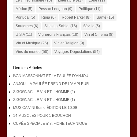
Le vin et l'histoire
(16)
Littérature
(41)
Loire
(12)
Médoc
(5)
Pessac-Léognan
(9)
Politique
(11)
Portugal
(5)
Rioja
(6)
Robert Parker
(8)
Santé
(15)
Sauternes
(6)
Siliakus-Sablet
(16)
Séville
(5)
U.S.A
(11)
Vignerons Français
(18)
Vin et Cinéma
(8)
Vin et Musique
(26)
Vin et Religion
(9)
Vins du monde
(58)
Voyages-Dégustations
(54)
Derniers Articles
IVAN MASSONNAT ET LA PAULÉE D’ANJOU
ANJOU: LA PAULÉE PREND DE L’AMPLEUR
SIGOGNAC: LE VIN ET L’HOMME (2)
SIGOGNAC: LE VIN ET L’HOMME (1)
MUSICA VINI 9ème ÉDITION LE 10.09
14 MUSCLES POUR 1 BOUCHON
CUVÉE SPÉCIALE n°8: FICHE TECHNIQUE