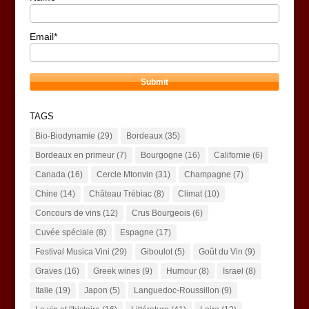
Email*
TAGS
Bio-Biodynamie
(29)
Bordeaux
(35)
Bordeaux en primeur
(7)
Bourgogne
(16)
Californie
(6)
Canada
(16)
Cercle Mtonvin
(31)
Champagne
(7)
Chine
(14)
Château Trébiac
(8)
Climat
(10)
Concours de vins
(12)
Crus Bourgeois
(6)
Cuvée spéciale
(8)
Espagne
(17)
Festival Musica Vini
(29)
Giboulot
(5)
Goût du Vin
(9)
Graves
(16)
Greek wines
(9)
Humour
(8)
Israel
(8)
Italie
(19)
Japon
(5)
Languedoc-Roussillon
(9)