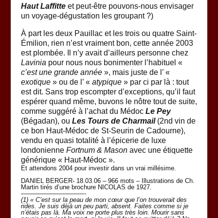
Haut Laffitte
et peut-être pouvons-nous envisager
un voyage-dégustation les groupant ?)
À part les deux Pauillac et les trois ou quatre Saint-
Émilion, rien n’est vraiment bon, cette année 2003
est plombée. Il n’y avait d’ailleurs personne chez
Lavinia
pour nous nous bonimenter l’habituel «
c’est une grande année
», mais juste de l’ «
exotique
» ou de l’ «
atypique
» par ci par là : tout
est dit. Sans trop escompter d’exceptions, qu’il faut
espérer quand même, buvons le nôtre tout de suite,
comme suggéré à l’achat du Médoc
Le Pey
(Bégadan), ou
Les Tours de Charmail
(2nd vin de
ce bon Haut-Médoc de St-Seurin de Cadourne),
vendu en quasi totalité à l’épicerie de luxe
londonienne
Fortnum & Mason
avec une étiquette
générique « Haut-Médoc ».
Et attendons 2004 pour investir dans un vrai millésime.
DANIEL BERGER- 18.03.06 – 966 mots – Illustrations de Ch.
Martin tirés d’une brochure NICOLAS de 1927.
——————————-
(1) «
C’est sur la peau de mon cœur que l’on trouverait des
rides. Je suis déjà un peu parti, absent. Faites comme si je
n’étais pas là. Ma voix ne porte plus très loin. Mourir sans