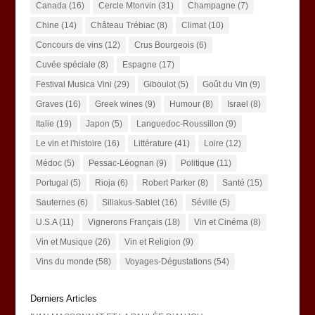
Canada
(16)
Cercle Mtonvin
(31)
Champagne
(7)
Chine
(14)
Château Trébiac
(8)
Climat
(10)
Concours de vins
(12)
Crus Bourgeois
(6)
Cuvée spéciale
(8)
Espagne
(17)
Festival Musica Vini
(29)
Giboulot
(5)
Goût du Vin
(9)
Graves
(16)
Greek wines
(9)
Humour
(8)
Israel
(8)
Italie
(19)
Japon
(5)
Languedoc-Roussillon
(9)
Le vin et l'histoire
(16)
Littérature
(41)
Loire
(12)
Médoc
(5)
Pessac-Léognan
(9)
Politique
(11)
Portugal
(5)
Rioja
(6)
Robert Parker
(8)
Santé
(15)
Sauternes
(6)
Siliakus-Sablet
(16)
Séville
(5)
U.S.A
(11)
Vignerons Français
(18)
Vin et Cinéma
(8)
Vin et Musique
(26)
Vin et Religion
(9)
Vins du monde
(58)
Voyages-Dégustations
(54)
Derniers Articles