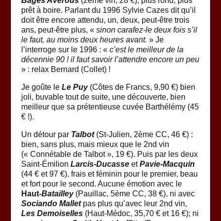
Bages Averous
(2ème vin, 28 €), plus rond, plus
prêt à boire. Parlant du 1996 Sylvie Cazes dit qu’il
doit être encore attendu, un, deux, peut-être trois
ans, peut-être plus, «
sinon carafez-le deux fois s’il
le faut, au moins deux heures avant.
» Je
l’interroge sur le 1996 : «
c’est le meilleur de la
décennie 90 ! il faut savoir l’attendre encore un peu
» : relax Bernard (Collet) !
Je goûte le
Le Puy
(Côtes de Francs, 9,90 €) bien
joli, buvable tout de suite, une découverte, bien
meilleur que sa prétentieuse cuvée Barthélémy (45
€ !).
Un détour par
Talbot
(St-Julien, 2ème CC, 46 €) :
bien, sans plus, mais mieux que le 2nd vin
(« Connétable de Talbot », 19 €). Puis par les deux
Saint-Émilion
Larcis-Ducasse
et
Pavie-Macquin
(44 € et 97 €), frais et féminin pour le premier, beau
et fort pour le second. Aucune émotion avec le
Haut-
Batailley
(Pauillac, 5ème CC, 38 €), ni avec
Sociando Mallet
pas plus qu’avec leur 2nd vin,
Les Demoiselles
(Haut-Médoc, 35,70 € et 16 €); ni