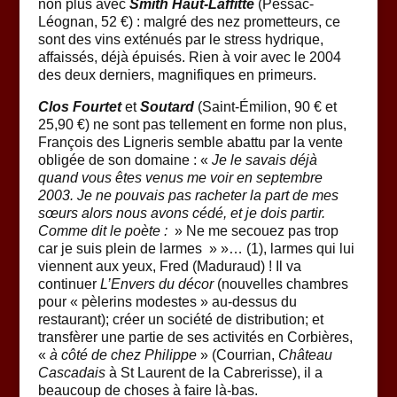
non plus avec
Smith Haut-Laffitte
(Pessac-
Léognan, 52 €) : malgré des nez prometteurs, ce
sont des vins exténués par le stress hydrique,
affaissés, déjà épuisés. Rien à voir avec le 2004
des deux derniers, magnifiques en primeurs.
Clos Fourtet
et
Soutard
(Saint-Émilion, 90 € et
25,90 €) ne sont pas tellement en forme non plus,
François des Ligneris semble abattu par la vente
obligée de son domaine : «
Je le savais déjà
quand vous êtes venus me voir en septembre
2003. Je ne pouvais pas racheter la part de mes
sœurs alors nous avons cédé, et je dois partir.
Comme dit le poète :
» Ne me secouez pas trop
car je suis plein de larmes » »… (1), larmes qui lui
viennent aux yeux, Fred (Maduraud) ! Il va
continuer
L’Envers du décor
(nouvelles chambres
pour « pèlerins modestes » au-dessus du
restaurant); créer un société de distribution; et
transfèrer une partie de ses activités en Corbières,
«
à côté de chez Philippe
» (Courrian,
Château
Cascadais
à St Laurent de la Cabrerisse), il a
beaucoup de choses à faire là-bas.