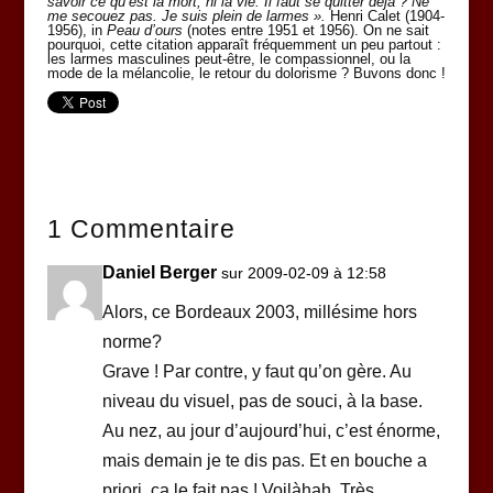
savoir ce qu’est la mort, ni la vie. Il faut se quitter déjà ? Ne
me secouez pas. Je suis plein de larmes
».
Henri Calet (1904-
1956), in
Peau d’ours
(notes entre 1951 et 1956). On ne sait
pourquoi, cette citation apparaît fréquemment un peu partout :
les larmes masculines peut-être, le compassionnel, ou la
mode de la mélancolie, le retour du dolorisme ? Buvons donc !
1 Commentaire
Daniel Berger
sur 2009-02-09 à 12:58
Alors, ce Bordeaux 2003, millésime hors
norme?
Grave ! Par contre, y faut qu’on gère. Au
niveau du visuel, pas de souci, à la base.
Au nez, au jour d’aujourd’hui, c’est énorme,
mais demain je te dis pas. Et en bouche a
priori, ça le fait pas ! Voilàhah. Très