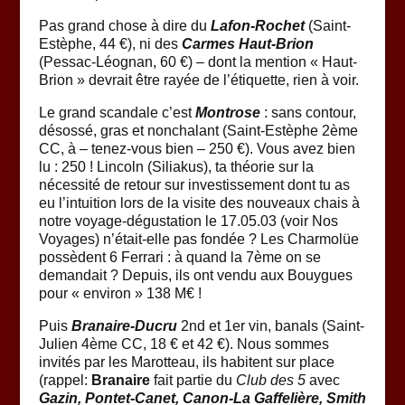
Pas grand chose à dire du
Lafon-Rochet
(Saint-
Estèphe, 44 €), ni des
Carmes Haut-Brion
(Pessac-Léognan, 60 €) – dont la mention « Haut-
Brion » devrait être rayée de l’étiquette, rien à voir.
Le grand scandale c’est
Montrose
: sans contour,
désossé, gras et nonchalant (Saint-Estèphe 2ème
CC, à – tenez-vous bien – 250 €). Vous avez bien
lu : 250 ! Lincoln (Siliakus), ta théorie sur la
nécessité de retour sur investissement dont tu as
eu l’intuition lors de la visite des nouveaux chais à
notre voyage-dégustation le 17.05.03 (voir Nos
Voyages) n’était-elle pas fondée ? Les Charmolüe
possèdent 6 Ferrari : à quand la 7ème on se
demandait ? Depuis, ils ont vendu aux Bouygues
pour « environ » 138 M€ !
Puis
Branaire-Ducru
2nd et 1er vin, banals (Saint-
Julien 4ème CC, 18 € et 42 €). Nous sommes
invités par les Marotteau, ils habitent sur place
(rappel:
Branaire
fait partie du
Club des 5
avec
Gazin, Pontet-Canet, Canon-La Gaffelière, Smith