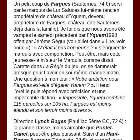
Un petit coup de
Fargues
(Sauternes, 74 €) servi
par le marquis de Lur Saluces lui-même (ancien
propriétaire de château d’Yquem, devenu
propriétaire de Fargues, château dde Sauternes
déjà dans la famille). Je lui dis que nous avons été
vampés le samedi précédent par l’
Yquem
1998
offert par Jérôme Ségur (voir billet dans « Lire, voir,
boire ») : «
N’était-il pas trop jeune ?
» s’enquiert le
marquis avec componction. Peut-être, mais cette
jeunesse-là m’sieur le Marquis, comme disait
Carette dans
La Règle
du jeu, on se damnerait
presque pour l’avoir en soi-même chaque matin.
Une question à mon tour : «
Votre ambition pour
Fargues est-elle d’égaler Yquem ?
». Il tend
l’oreille puis répond avec précision et une
impeccable diction : «
Impossible, Yquem combine
115 parcelles sur 105 ha, Fargues est moins
étendu et son terroir moins divers
».
Direction
Lynch Bages
(Pauillac 5ème CC, 72 €) :
la grande classe, moins aimable que
Pontet-
Canet
, peut-être plus puissant. Suivi d’un
Haut-