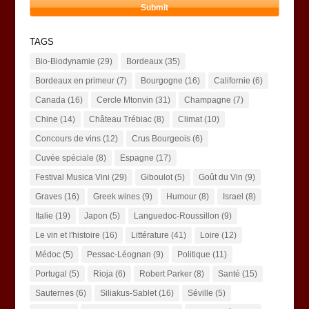
TAGS
Bio-Biodynamie
(29)
Bordeaux
(35)
Bordeaux en primeur
(7)
Bourgogne
(16)
Californie
(6)
Canada
(16)
Cercle Mtonvin
(31)
Champagne
(7)
Chine
(14)
Château Trébiac
(8)
Climat
(10)
Concours de vins
(12)
Crus Bourgeois
(6)
Cuvée spéciale
(8)
Espagne
(17)
Festival Musica Vini
(29)
Giboulot
(5)
Goût du Vin
(9)
Graves
(16)
Greek wines
(9)
Humour
(8)
Israel
(8)
Italie
(19)
Japon
(5)
Languedoc-Roussillon
(9)
Le vin et l'histoire
(16)
Littérature
(41)
Loire
(12)
Médoc
(5)
Pessac-Léognan
(9)
Politique
(11)
Portugal
(5)
Rioja
(6)
Robert Parker
(8)
Santé
(15)
Sauternes
(6)
Siliakus-Sablet
(16)
Séville
(5)