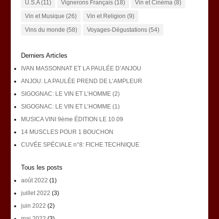
U.S.A
(11)
Vignerons Français
(18)
Vin et Cinéma
(8)
Vin et Musique
(26)
Vin et Religion
(9)
Vins du monde
(58)
Voyages-Dégustations
(54)
Derniers Articles
IVAN MASSONNAT ET LA PAULÉE D’ANJOU
ANJOU: LA PAULÉE PREND DE L’AMPLEUR
SIGOGNAC: LE VIN ET L’HOMME (2)
SIGOGNAC: LE VIN ET L’HOMME (1)
MUSICA VINI 9ème ÉDITION LE 10.09
14 MUSCLES POUR 1 BOUCHON
CUVÉE SPÉCIALE n°8: FICHE TECHNIQUE
Tous les posts
août 2022
(1)
juillet 2022
(3)
juin 2022
(2)
mai 2022
(3)