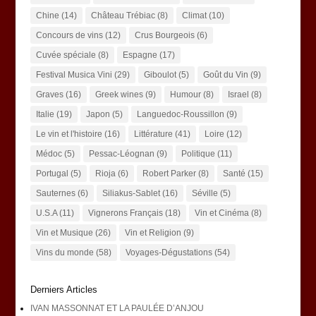
Chine
(14)
Château Trébiac
(8)
Climat
(10)
Concours de vins
(12)
Crus Bourgeois
(6)
Cuvée spéciale
(8)
Espagne
(17)
Festival Musica Vini
(29)
Giboulot
(5)
Goût du Vin
(9)
Graves
(16)
Greek wines
(9)
Humour
(8)
Israel
(8)
Italie
(19)
Japon
(5)
Languedoc-Roussillon
(9)
Le vin et l'histoire
(16)
Littérature
(41)
Loire
(12)
Médoc
(5)
Pessac-Léognan
(9)
Politique
(11)
Portugal
(5)
Rioja
(6)
Robert Parker
(8)
Santé
(15)
Sauternes
(6)
Siliakus-Sablet
(16)
Séville
(5)
U.S.A
(11)
Vignerons Français
(18)
Vin et Cinéma
(8)
Vin et Musique
(26)
Vin et Religion
(9)
Vins du monde
(58)
Voyages-Dégustations
(54)
Derniers Articles
IVAN MASSONNAT ET LA PAULÉE D’ANJOU