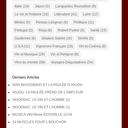
Italie
(19)
Japon
(5)
Languedoc-Roussillon
(9)
Le vin et l'histoire
(16)
Littérature
(41)
Loire
(12)
Médoc
(5)
Pessac-Léognan
(9)
Politique
(11)
Portugal
(5)
Rioja
(6)
Robert Parker
(8)
Santé
(15)
Sauternes
(6)
Siliakus-Sablet
(16)
Séville
(5)
U.S.A
(11)
Vignerons Français
(18)
Vin et Cinéma
(8)
Vin et Musique
(26)
Vin et Religion
(9)
Vins du monde
(58)
Voyages-Dégustations
(54)
Derniers Articles
IVAN MASSONNAT ET LA PAULÉE D’ANJOU
ANJOU: LA PAULÉE PREND DE L’AMPLEUR
SIGOGNAC: LE VIN ET L’HOMME (2)
SIGOGNAC: LE VIN ET L’HOMME (1)
MUSICA VINI 9ème ÉDITION LE 10.09
14 MUSCLES POUR 1 BOUCHON