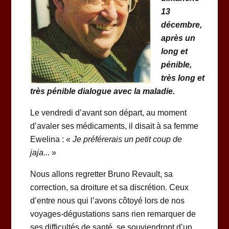
13
décembre,
après un
long et
pénible,
très long et
très pénible dialogue avec la maladie.
Le vendredi d’avant son départ, au moment
d’avaler ses médicaments, il disait à sa femme
Ewelina : «
Je préférerais un petit coup de
jaja..
. »
Nous allons regretter Bruno Revault, sa
correction, sa droiture et sa discrétion. Ceux
d’entre nous qui l’avons côtoyé lors de nos
voyages-dégustations sans rien remarquer de
ses difficultés de santé, se souviendront d’un