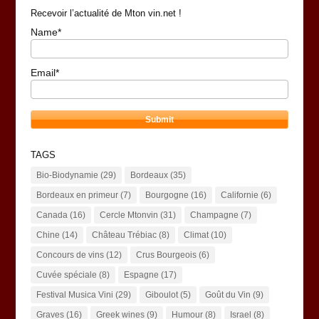
Recevoir l’actualité de Mton vin.net !
Name*
Email*
TAGS
Bio-Biodynamie
(29)
Bordeaux
(35)
Bordeaux en primeur
(7)
Bourgogne
(16)
Californie
(6)
Canada
(16)
Cercle Mtonvin
(31)
Champagne
(7)
Chine
(14)
Château Trébiac
(8)
Climat
(10)
Concours de vins
(12)
Crus Bourgeois
(6)
Cuvée spéciale
(8)
Espagne
(17)
Festival Musica Vini
(29)
Giboulot
(5)
Goût du Vin
(9)
Graves
(16)
Greek wines
(9)
Humour
(8)
Israel
(8)