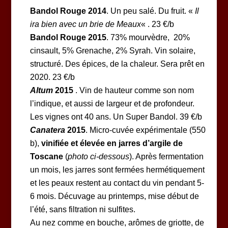
Bandol Rouge 2014
. Un peu salé. Du fruit. «
Il
ira bien avec un brie de Meaux
« . 23 €/b
Bandol
Rouge 2015
. 73% mourvèdre, 20%
cinsault, 5% Grenache, 2% Syrah. Vin solaire,
structuré. Des épices, de la chaleur. Sera prêt en
2020. 23 €/b
Altum
2015
. Vin de hauteur comme son nom
l’indique, et aussi de largeur et de profondeur.
Les vignes ont 40 ans. Un Super Bandol. 39 €/b
Canatera
2015
. Micro-cuvée expérimentale (550
b),
vinifiée et élevée en jarres d’argile de
Toscane
(
photo ci-dessous
). Après fermentation
un mois, les jarres sont fermées hermétiquement
et les peaux restent au contact du vin pendant 5-
6 mois. Décuvage au printemps, mise début de
l’été, sans filtration ni sulfites.
Au nez comme en bouche, arômes de griotte, de