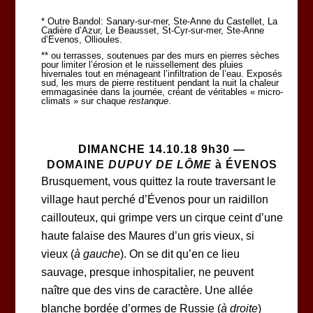
* Outre Bandol: Sanary-sur-mer, Ste-Anne du Castellet, La
Cadière d’Azur, Le Beausset, St-Cyr-sur-mer, Ste-Anne
d’Evenos, Ollioules.
** ou terrasses, soutenues par des murs en pierres sèches
pour limiter l’érosion et le ruissellement des pluies
hivernales tout en ménageant l’infiltration de l’eau. Exposés
sud, les murs de pierre restituent pendant la nuit la chaleur
emmagasinée dans la journée, créant de véritables « micro-
climats » sur chaque
restanque
.
DIMANCHE 14.10.18 9h30 —
DOMAINE
DUPUY DE LÔME
à ÉVENOS
Brusquement, vous quittez la route traversant le
village haut perché d’Évenos pour un raidillon
caillouteux, qui grimpe vers un cirque ceint d’une
haute falaise des Maures d’un gris vieux, si
vieux (
à gauche
). On se dit qu’en ce lieu
sauvage, presque inhospitalier, ne peuvent
naître que des vins de caractère. Une allée
blanche bordée d’ormes de Russie (
à droite
)