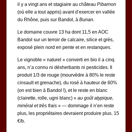
il y a vingt ans et stagiaire au château
Pibarnon
(où elle a tout appris) avant d’exercer en vallée
du Rhône, puis sur Bandol, à
Bunan
.
Le domaine couvre 13 ha dont 11,5 en AOC
Bandol sur un terroir de calcaire, silice et grès,
exposé plein nord en pente et en
restanques
.
Le vignoble « naturel » converti en bio il a cinq
ans, n’a connu ni désherbants ni pesticides. Il
produit 1/3 de rouge (mourvèdre à 80% le reste
cinsault et grenache), du rosé à hauteur de 60%
(on est bien à Bandol !), et le reste en blanc
(clairette, rolle, ugni blanc) «
au goût atypique,
minéral et très frais
» — dommage il n’en reste
plus, les propriétaires devraient produire plus. 15
€/b.