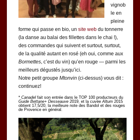
vignob
le en
pleine
forme qui passe en bio, un
site web
du tonnerre
(la danse au balai des fillettes dans le chai !),
des commandes qui suivent et surtout, surtout,
de la qualité autant en rosé (eh oui, comme aux
Bormettes
, c’est du vin) qu’en rouge — parmi les
meilleurs dégustés jusqu’ici.
Notre petit groupe
Mtonvin
(ci-dessus) vous dit :
continuez!
*
Canadel
fait son entrée dans le TOP 100 producteurs du
Guide Bettane+ Desseauve
2019, et la cuvée
Altum
2015
obtient 17,5/20, la meilleure note des Bandol et des rouges
de Provence en général.