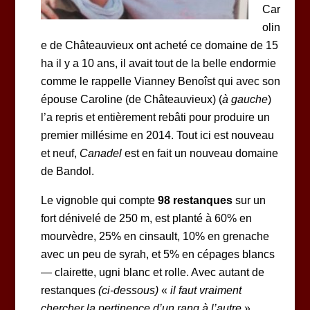
Car
olin
e de Châteauvieux ont acheté ce domaine de 15
ha il y a 10 ans, il avait tout de la belle endormie
comme le rappelle Vianney Benoîst qui avec son
épouse Caroline (de Châteauvieux) (
à gauche
)
l’a repris et entièrement rebâti pour produire un
premier millésime en 2014. Tout ici est nouveau
et neuf,
Canadel
est en fait un nouveau domaine
de Bandol.
Le vignoble qui compte
98 restanques
sur un
fort dénivelé de 250 m, est planté à 60% en
mourvèdre, 25% en cinsault, 10% en grenache
avec un peu de syrah, et 5% en cépages blancs
— clairette, ugni blanc et rolle. Avec autant de
restanques
(ci-dessous)
«
il faut vraiment
chercher la pertinence d’un rang à l’autre
»