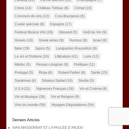
Chine
(14)
Château Trébiac
(8)
Climat
(10)
Concours de vins
(12)
Crus Bourgeois
(6)
Cuvée spéciale
(8)
Espagne
(17)
Festival Musica Vini
(29)
Giboulot
(5)
Goût du Vin
(9)
Graves
(16)
Greek wines
(9)
Humour
(8)
Israel
(8)
Italie
(19)
Japon
(5)
Languedoc-Roussillon
(9)
Le vin et l'histoire
(16)
Littérature
(41)
Loire
(12)
Médoc
(5)
Pessac-Léognan
(9)
Politique
(11)
Portugal
(5)
Rioja
(6)
Robert Parker
(8)
Santé
(15)
Sauternes
(6)
Siliakus-Sablet
(16)
Séville
(5)
U.S.A
(11)
Vignerons Français
(18)
Vin et Cinéma
(8)
Vin et Musique
(26)
Vin et Religion
(9)
Vins du monde
(58)
Voyages-Dégustations
(54)
Derniers Articles
IVAN MASSONNAT ET LA PAULÉE D’ANJOU