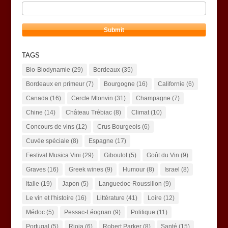
TAGS
Bio-Biodynamie
(29)
Bordeaux
(35)
Bordeaux en primeur
(7)
Bourgogne
(16)
Californie
(6)
Canada
(16)
Cercle Mtonvin
(31)
Champagne
(7)
Chine
(14)
Château Trébiac
(8)
Climat
(10)
Concours de vins
(12)
Crus Bourgeois
(6)
Cuvée spéciale
(8)
Espagne
(17)
Festival Musica Vini
(29)
Giboulot
(5)
Goût du Vin
(9)
Graves
(16)
Greek wines
(9)
Humour
(8)
Israel
(8)
Italie
(19)
Japon
(5)
Languedoc-Roussillon
(9)
Le vin et l'histoire
(16)
Littérature
(41)
Loire
(12)
Médoc
(5)
Pessac-Léognan
(9)
Politique
(11)
Portugal
(5)
Rioja
(6)
Robert Parker
(8)
Santé
(15)