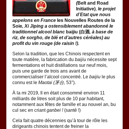
(
Belt and Road
Initiative)
,
le projet
d’Etat que nous
appelons en France
les Nouvelles Routes de la
Soie
, Xi Jiping a ostensiblement abandonné le
traditionnel alcool blanc
baijiu (白酒
, à base de
riz, de sorgho, de blé et d’autres céréales) au
profit du vin rouge (de raisin !).
Selon la tradition, que les Chinois respectent en
toute matière, la fabrication du
baijiu
nécessite sept
fermentations et huit distillations sur neuf mois,
puis une garde de trois ans avant de
commercialiser l’alcool concentré. Le
baijiu
le plus
connu est le
Maotai (茅台,
53°).
À la mi 2019, Il en était consommé environ 11
milliards de litres soit plus de 10 par habitant,
notamment aux fêtes de famille et au nouvel an, bu
cul sec en criant
ganbei !
(santé !)
Cela fait quatre décennies qu’à tour de rôle les
dirigeants chinois tentent de freiner la