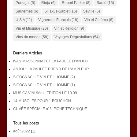
Portugal
(5)
Rioja
(6)
Robert Parker
(8)
Santé
(15)
Sauternes
(6)
Siliakus-Sablet
(16)
Séville
(5)
U.S.A
(11)
Vignerons Français
(18)
Vin et Cinéma
(8)
Vin et Musique
(26)
Vin et Religion
(9)
Vins du monde
(58)
Voyages-Dégustations
(54)
Derniers Articles
IVAN MASSONNAT ET LA PAULÉE D’ANJOU
ANJOU: LA PAULÉE PREND DE L’AMPLEUR
SIGOGNAC: LE VIN ET L’HOMME (2)
SIGOGNAC: LE VIN ET L’HOMME (1)
MUSICA VINI 9ème ÉDITION LE 10.09
14 MUSCLES POUR 1 BOUCHON
CUVÉE SPÉCIALE n°8: FICHE TECHNIQUE
Tous les posts
août 2022
(1)