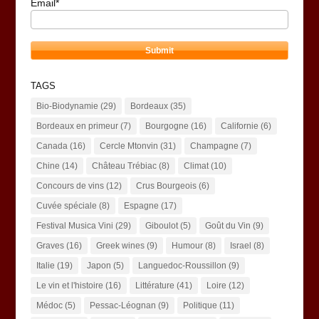
Email*
TAGS
Bio-Biodynamie
(29)
Bordeaux
(35)
Bordeaux en primeur
(7)
Bourgogne
(16)
Californie
(6)
Canada
(16)
Cercle Mtonvin
(31)
Champagne
(7)
Chine
(14)
Château Trébiac
(8)
Climat
(10)
Concours de vins
(12)
Crus Bourgeois
(6)
Cuvée spéciale
(8)
Espagne
(17)
Festival Musica Vini
(29)
Giboulot
(5)
Goût du Vin
(9)
Graves
(16)
Greek wines
(9)
Humour
(8)
Israel
(8)
Italie
(19)
Japon
(5)
Languedoc-Roussillon
(9)
Le vin et l'histoire
(16)
Littérature
(41)
Loire
(12)
Médoc
(5)
Pessac-Léognan
(9)
Politique
(11)