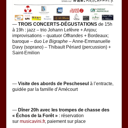
—
TROIS CONCERTS-DÉGUSTATIONS
de 15h
à 19h : jazz – trio Johann Lefèvre + Anjou;
improvisations – quatuor
Offrandes
+ Bordeaux;
baroque – duo
Le Bigraphe
– Anne-Emmanuelle
Davy (soprano) – Thibault Périard (percussion) +
Saint-Emilion
—
Visite des abords de Pescheseul
à l’entracte,
guidée par la famille d’Amécourt
—
Dîner 20h avec les trompes de chasse des
« Échos de la Forêt »
: réservation
sur
musicavini.fr
, paiement sur place