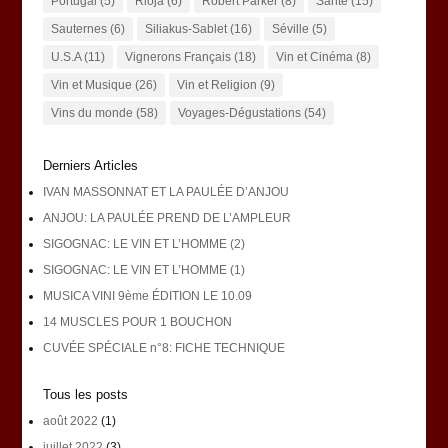
Portugal
(5)
Rioja
(6)
Robert Parker
(8)
Santé
(15)
Sauternes
(6)
Siliakus-Sablet
(16)
Séville
(5)
U.S.A
(11)
Vignerons Français
(18)
Vin et Cinéma
(8)
Vin et Musique
(26)
Vin et Religion
(9)
Vins du monde
(58)
Voyages-Dégustations
(54)
Derniers Articles
IVAN MASSONNAT ET LA PAULÉE D’ANJOU
ANJOU: LA PAULÉE PREND DE L’AMPLEUR
SIGOGNAC: LE VIN ET L’HOMME (2)
SIGOGNAC: LE VIN ET L’HOMME (1)
MUSICA VINI 9ème ÉDITION LE 10.09
14 MUSCLES POUR 1 BOUCHON
CUVÉE SPÉCIALE n°8: FICHE TECHNIQUE
Tous les posts
août 2022
(1)
juillet 2022
(3)