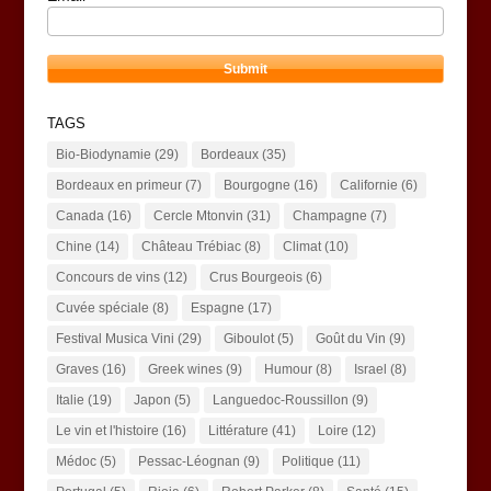
TAGS
Bio-Biodynamie
(29)
Bordeaux
(35)
Bordeaux en primeur
(7)
Bourgogne
(16)
Californie
(6)
Canada
(16)
Cercle Mtonvin
(31)
Champagne
(7)
Chine
(14)
Château Trébiac
(8)
Climat
(10)
Concours de vins
(12)
Crus Bourgeois
(6)
Cuvée spéciale
(8)
Espagne
(17)
Festival Musica Vini
(29)
Giboulot
(5)
Goût du Vin
(9)
Graves
(16)
Greek wines
(9)
Humour
(8)
Israel
(8)
Italie
(19)
Japon
(5)
Languedoc-Roussillon
(9)
Le vin et l'histoire
(16)
Littérature
(41)
Loire
(12)
Médoc
(5)
Pessac-Léognan
(9)
Politique
(11)