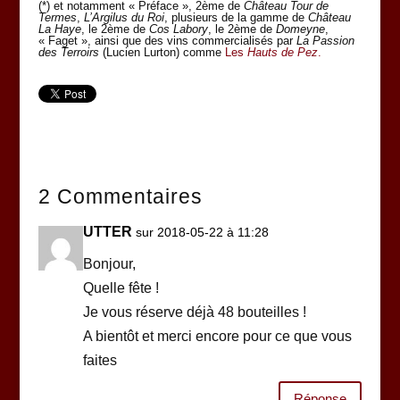
(*) et notamment « Préface », 2ème de
Château Tour de
Termes
,
L’Argilus du Roi
, plusieurs de la gamme de
Château
La Haye
, le 2ème de
Cos Labory
, le 2ème de
Domeyne
,
« Faget », ainsi que des vins commercialisés par
La Passion
des Terroirs
(Lucien Lurton) comme
Les
Ha
uts de Pez
.
2 Commentaires
UTTER
sur 2018-05-22 à 11:28
Bonjour,
Quelle fête !
Je vous réserve déjà 48 bouteilles !
A bientôt et merci encore pour ce que vous
faites
Réponse