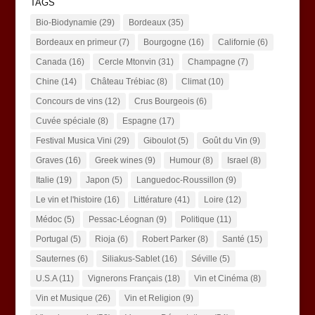
TAGS
Bio-Biodynamie
(29)
Bordeaux
(35)
Bordeaux en primeur
(7)
Bourgogne
(16)
Californie
(6)
Canada
(16)
Cercle Mtonvin
(31)
Champagne
(7)
Chine
(14)
Château Trébiac
(8)
Climat
(10)
Concours de vins
(12)
Crus Bourgeois
(6)
Cuvée spéciale
(8)
Espagne
(17)
Festival Musica Vini
(29)
Giboulot
(5)
Goût du Vin
(9)
Graves
(16)
Greek wines
(9)
Humour
(8)
Israel
(8)
Italie
(19)
Japon
(5)
Languedoc-Roussillon
(9)
Le vin et l'histoire
(16)
Littérature
(41)
Loire
(12)
Médoc
(5)
Pessac-Léognan
(9)
Politique
(11)
Portugal
(5)
Rioja
(6)
Robert Parker
(8)
Santé
(15)
Sauternes
(6)
Siliakus-Sablet
(16)
Séville
(5)
U.S.A
(11)
Vignerons Français
(18)
Vin et Cinéma
(8)
Vin et Musique
(26)
Vin et Religion
(9)