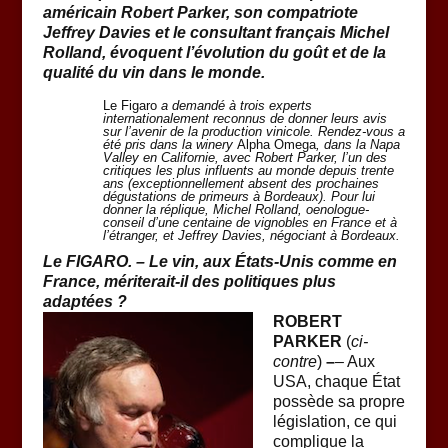
américain Robert Parker, son compatriote
Jeffrey Davies et le consultant français Michel
Rolland, évoquent l’évolution du goût et de la
qualité du vin dans le monde.
Le Figaro
a demandé à trois experts
internationalement reconnus de donner leurs avis
sur l’avenir de la production vinicole. Rendez-vous a
été pris dans la winery
Alpha Omega
, dans la Napa
Valley en Californie, avec Robert Parker, l’un des
critiques les plus influents au monde depuis trente
ans (exceptionnellement absent des prochaines
dégustations de primeurs à Bordeaux). Pour lui
donner la réplique, Michel Rolland, oenologue-
conseil d’une centaine de vignobles en France et à
l’étranger, et Jeffrey Davies, négociant à Bordeaux.
Le FIGARO. – Le vin, aux États-Unis comme en
France, mériterait-il des politiques plus
adaptées ?
ROBERT
PARKER
(
ci-
contre
)
–
– Aux
USA, chaque État
possède sa propre
législation, ce qui
complique la