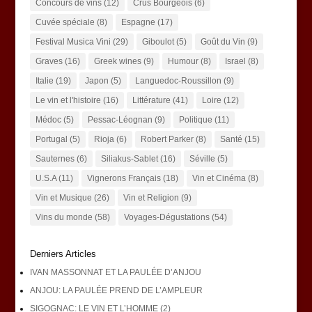
Concours de vins
(12)
Crus Bourgeois
(6)
Cuvée spéciale
(8)
Espagne
(17)
Festival Musica Vini
(29)
Giboulot
(5)
Goût du Vin
(9)
Graves
(16)
Greek wines
(9)
Humour
(8)
Israel
(8)
Italie
(19)
Japon
(5)
Languedoc-Roussillon
(9)
Le vin et l'histoire
(16)
Littérature
(41)
Loire
(12)
Médoc
(5)
Pessac-Léognan
(9)
Politique
(11)
Portugal
(5)
Rioja
(6)
Robert Parker
(8)
Santé
(15)
Sauternes
(6)
Siliakus-Sablet
(16)
Séville
(5)
U.S.A
(11)
Vignerons Français
(18)
Vin et Cinéma
(8)
Vin et Musique
(26)
Vin et Religion
(9)
Vins du monde
(58)
Voyages-Dégustations
(54)
Derniers Articles
IVAN MASSONNAT ET LA PAULÉE D’ANJOU
ANJOU: LA PAULÉE PREND DE L’AMPLEUR
SIGOGNAC: LE VIN ET L’HOMME (2)