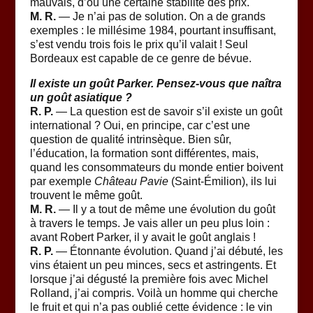
mauvais, d’où une certaine stabilité des prix.
M. R.
— Je n’ai pas de solution. On a de grands
exemples : le millésime 1984, pourtant insuffisant,
s’est vendu trois fois le prix qu’il valait ! Seul
Bordeaux est capable de ce genre de bévue.
Il existe un goût Parker. Pensez-vous que naîtra
un goût asiatique ?
R. P.
— La question est de savoir s’il existe un goût
international ? Oui, en principe, car c’est une
question de qualité intrinsèque. Bien sûr,
l’éducation, la formation sont différentes, mais,
quand les consommateurs du monde entier boivent
par exemple
Château Pavie
(Saint-Émilion), ils lui
trouvent le même goût.
M. R.
— Il y a tout de même une évolution du goût
à travers le temps. Je vais aller un peu plus loin :
avant Robert Parker, il y avait le goût anglais !
R. P.
— Étonnante évolution. Quand j’ai débuté, les
vins étaient un peu minces, secs et astringents. Et
lorsque j’ai dégusté la première fois avec Michel
Rolland, j’ai compris. Voilà un homme qui cherche
le fruit et qui n’a pas oublié cette évidence : le vin