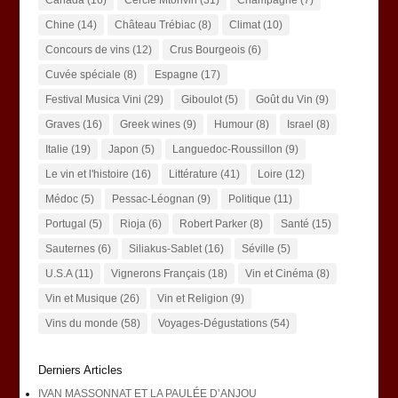
Canada
(16)
Cercle Mtonvin
(31)
Champagne
(7)
Chine
(14)
Château Trébiac
(8)
Climat
(10)
Concours de vins
(12)
Crus Bourgeois
(6)
Cuvée spéciale
(8)
Espagne
(17)
Festival Musica Vini
(29)
Giboulot
(5)
Goût du Vin
(9)
Graves
(16)
Greek wines
(9)
Humour
(8)
Israel
(8)
Italie
(19)
Japon
(5)
Languedoc-Roussillon
(9)
Le vin et l'histoire
(16)
Littérature
(41)
Loire
(12)
Médoc
(5)
Pessac-Léognan
(9)
Politique
(11)
Portugal
(5)
Rioja
(6)
Robert Parker
(8)
Santé
(15)
Sauternes
(6)
Siliakus-Sablet
(16)
Séville
(5)
U.S.A
(11)
Vignerons Français
(18)
Vin et Cinéma
(8)
Vin et Musique
(26)
Vin et Religion
(9)
Vins du monde
(58)
Voyages-Dégustations
(54)
Derniers Articles
IVAN MASSONNAT ET LA PAULÉE D’ANJOU