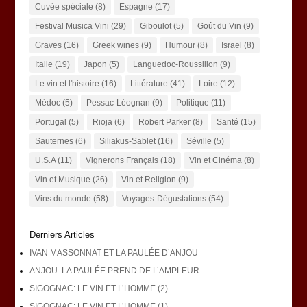
Cuvée spéciale
(8)
Espagne
(17)
Festival Musica Vini
(29)
Giboulot
(5)
Goût du Vin
(9)
Graves
(16)
Greek wines
(9)
Humour
(8)
Israel
(8)
Italie
(19)
Japon
(5)
Languedoc-Roussillon
(9)
Le vin et l'histoire
(16)
Littérature
(41)
Loire
(12)
Médoc
(5)
Pessac-Léognan
(9)
Politique
(11)
Portugal
(5)
Rioja
(6)
Robert Parker
(8)
Santé
(15)
Sauternes
(6)
Siliakus-Sablet
(16)
Séville
(5)
U.S.A
(11)
Vignerons Français
(18)
Vin et Cinéma
(8)
Vin et Musique
(26)
Vin et Religion
(9)
Vins du monde
(58)
Voyages-Dégustations
(54)
Derniers Articles
IVAN MASSONNAT ET LA PAULÉE D’ANJOU
ANJOU: LA PAULÉE PREND DE L’AMPLEUR
SIGOGNAC: LE VIN ET L’HOMME (2)
SIGOGNAC: LE VIN ET L’HOMME (1)