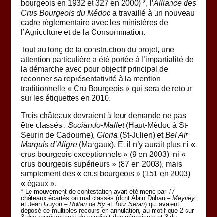
bourgeois en 1932 et 327 en 2000) *, l’
Alliance des
Crus Bourgeois du Médoc
a travaillé à un nouveau
cadre réglementaire avec les ministères de
l’Agriculture et de la Consommation.
Tout au long de la construction du projet, une
attention particulière a été portée à l’impartialité de
la démarche avec pour objectif principal de
redonner sa représentativité à la mention
traditionnelle « Cru Bourgeois » qui sera de retour
sur les étiquettes en 2010.
Trois châteaux devraient à leur demande ne pas
être classés :
Sociando-Mallet
(Haut-Médoc à St-
Seurin de Cadourne),
Gloria
(St-Julien) et
Bel Air
Marquis d’Aligre
(Margaux). Et il n’y aurait plus ni «
crus bourgeois exceptionnels » (9 en 2003), ni «
crus bourgeois supérieurs » (87 en 2003), mais
simplement des « crus bourgeois » (151 en 2003)
« égaux ».
* Le mouvement de contestation avait été mené par 77
châteaux écartés ou mal classés (dont Alain Duhau –
Meyney,
et Jean Guyon –
Rollan de By
et
Tour Séran
) qui avaient
déposé de multiples recours en annulation, au motif que 2 sur
3 des représentants du syndicat des négociants et 3 du