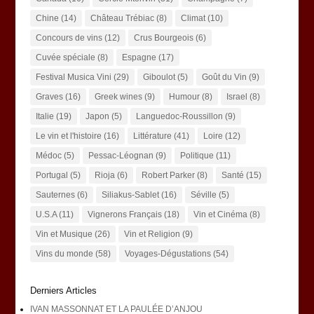
Chine
(14)
Château Trébiac
(8)
Climat
(10)
Concours de vins
(12)
Crus Bourgeois
(6)
Cuvée spéciale
(8)
Espagne
(17)
Festival Musica Vini
(29)
Giboulot
(5)
Goût du Vin
(9)
Graves
(16)
Greek wines
(9)
Humour
(8)
Israel
(8)
Italie
(19)
Japon
(5)
Languedoc-Roussillon
(9)
Le vin et l'histoire
(16)
Littérature
(41)
Loire
(12)
Médoc
(5)
Pessac-Léognan
(9)
Politique
(11)
Portugal
(5)
Rioja
(6)
Robert Parker
(8)
Santé
(15)
Sauternes
(6)
Siliakus-Sablet
(16)
Séville
(5)
U.S.A
(11)
Vignerons Français
(18)
Vin et Cinéma
(8)
Vin et Musique
(26)
Vin et Religion
(9)
Vins du monde
(58)
Voyages-Dégustations
(54)
Derniers Articles
IVAN MASSONNAT ET LA PAULÉE D’ANJOU