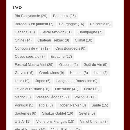
TAGS
Bio-Biodynamie
(29)
Bordeaux
(35)
Bordeaux en primeur
(7)
Bourgogne
(16)
Californie
(6)
Canada
(16)
Cercle Mtonvin
(31)
Champagne
(7)
Chine
(14)
Château Trébiac
(8)
Climat
(10)
Concours de vins
(12)
Crus Bourgeois
(6)
Cuvée spéciale
(8)
Espagne
(17)
Festival Musica Vini
(29)
Giboulot
(5)
Goût du Vin
(9)
Graves
(16)
Greek wines
(9)
Humour
(8)
Israel
(8)
Italie
(19)
Japon
(5)
Languedoc-Roussillon
(9)
Le vin et l'histoire
(16)
Littérature
(41)
Loire
(12)
Médoc
(5)
Pessac-Léognan
(9)
Politique
(11)
Portugal
(5)
Rioja
(6)
Robert Parker
(8)
Santé
(15)
Sauternes
(6)
Siliakus-Sablet
(16)
Séville
(5)
U.S.A
(11)
Vignerons Français
(18)
Vin et Cinéma
(8)
Vin et Musique
(26)
Vin et Religion
(9)